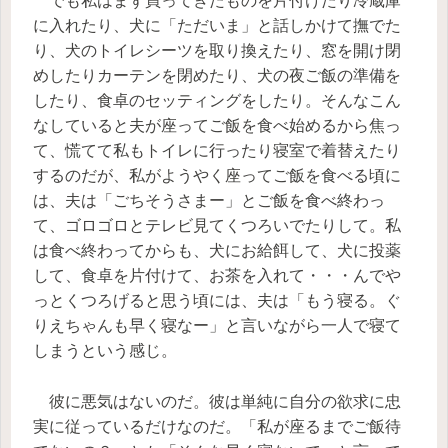
でも私はまず買ってきたものを片付けたり冷蔵庫
に入れたり、犬に「ただいま」と話しかけて撫でた
り、犬のトイレシーツを取り換えたり、窓を開け閉
めしたりカーテンを閉めたり、犬の夜ご飯の準備を
したり、食卓のセッティングをしたり。そんなこん
なしていると夫が座ってご飯を食べ始めるから焦っ
て、慌てて私もトイレに行ったり寝室で着替えたり
するのだが、私がようやく座ってご飯を食べる頃に
は、夫は「ごちそうさまー」とご飯を食べ終わっ
て、ゴロゴロとテレビ見てくつろいでたりして。私
は食べ終わってからも、犬にお給餌して、犬に投薬
して、食卓を片付けて、お茶を入れて・・・んでや
っとくつろげると思う頃には、夫は「もう寝る。ぐ
りえちゃんも早く寝なー」と言いながら一人で寝て
しまうという感じ。
彼に悪気はないのだ。彼は単純に自分の欲求に忠
実に従っているだけなのだ。「私が座るまでご飯待