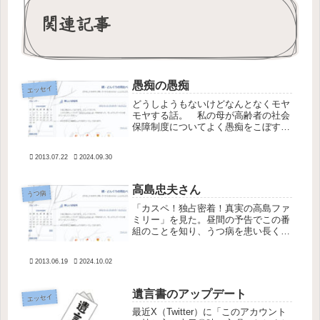
関連記事
愚痴の愚痴
エッセイ
どうしようもないけどなんとなくモヤ
モヤする話。 私の母が高齢者の社会
保障制度についてよく愚痴をこぼす。
年金が下げられただの、医療費が上が
っただの、介護保険が高いとかそんな
2013.07.22
2024.09.30
話。愚痴をこぼし始めた頃は「大変だ
ね」などと言いながらおとなしく話を
聞...
高島忠夫さん
うつ病
「カスペ！独占密着！真実の高島ファ
ミリー」を見た。昼間の予告でこの番
組のことを知り、うつ病を患い長く芸
能界から姿を消していた高島忠夫さん
は今どうしているのか気になって、私
2013.06.19
2024.10.02
にしては珍しく視聴予約までして見
た。 「壮絶な闘病生活」という趣旨
の番...
遺言書のアップデート
エッセイ
最近X（Twitter）に「このアカウント