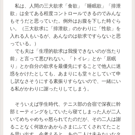
私は、人間の三大欲求「食欲」「睡眠欲」「排泄
欲」は全てある程度コントロールできるのでみんな
もそうだと思っていた。例外はお腹を下した時ぐら
い。（三大欲求に「排泄欲」のかわりに「性欲」を
入れる人もいるが、あんなのは欲求ですらないと思
っている。）
でも夫は「生理的欲求は我慢できないのが当たり
前」と言って悪びれない。「トイレ」とか「居眠
り」とか自分の欲求を最優先にすることで他人に迷
惑をかけたとしても、あまりにも堂々としていて申
し訳なさそうにする素振りすらないので、一緒にい
る私がかわりに謝ったりしてしまう。
そういえば学生時代、テニス部の合宿で深夜に幹
部ミーティングをしていたら寝てしまった人が二人
いてめちゃめちゃ怒られてたのだが、その二人は謝
ることなく何故かあからさまにふてくされてたこと
を思い出す。今考えると、あの二人は夫みたいなタ