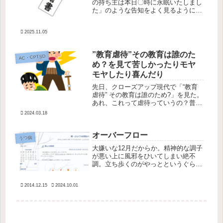
の持ち主は本日〇時に永眠いたしまし
た」のような告知をよく見るようにな
ってしまった。そんなのばっかり目で
追ってるからおすすめに出てきちゃう
2025.11.05
のかもしれないが、明日は我が身であ
る。「立つ鳥跡を濁さず」のた...
”教育虐待”その教育は誰のた
AC・CPTSD
め？を見て苦しかったりモヤ
モヤしたり喜んだり
先日、クローズアップ現代で「“教育
虐待” その教育は誰のため?」を見た。
あれ、これって虐待っていうの？普通
だと思ってた。そうか、私は教育でも
2024.03.18
虐待受けてたのか・・・そう思いなが
ら少し苦しく見ていた。よその家の教
オーバーフロー
育現場を見たことがなかったので知...
うつ病
大嫌いな12月だからか。精神的な調子
が悪い上に風邪をひいてしまい絶不
調。立ち歩くのがやっとというぐらい
体が重い。そんな時に限って、普段連
絡を取らないような人たちからメール
2014.12.15
2024.10.01
やらカードやら色々と届き、返事が面
倒くさいを通り越してパニックになっ
た...