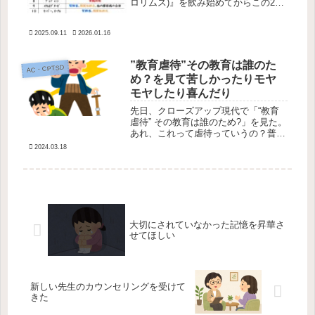
ロリムス)』を飲み始めてからこの2ヶ
月、嘔吐・胃のむかつきと軟便・下痢
が続き、食欲がなくなって嬉しいこと
2025.09.11
2026.01.16
に体重も減少傾向にありました。その
話を先生にしたところ「薬を変えて...
”教育虐待”その教育は誰のた
AC・CPTSD
め？を見て苦しかったりモヤ
モヤしたり喜んだり
先日、クローズアップ現代で「“教育
虐待” その教育は誰のため?」を見た。
あれ、これって虐待っていうの？普通
だと思ってた。そうか、私は教育でも
2024.03.18
虐待受けてたのか・・・そう思いなが
ら少し苦しく見ていた。よその家の教
育現場を見たことがなかったので知...
大切にされていなかった記憶を昇華さ
せてほしい
新しい先生のカウンセリングを受けて
きた