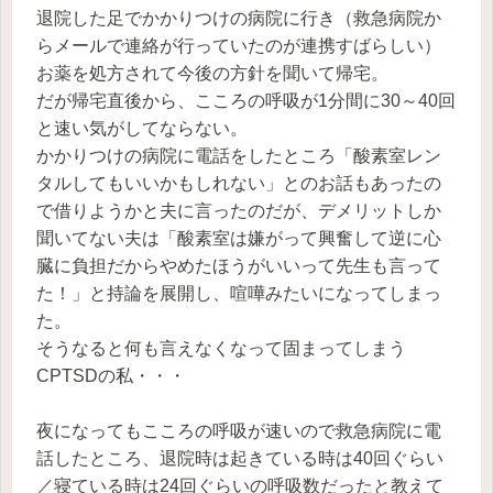
退院した足でかかりつけの病院に行き（救急病院か
らメールで連絡が行っていたのが連携すばらしい）
お薬を処方されて今後の方針を聞いて帰宅。
だが帰宅直後から、こころの呼吸が1分間に30～40回
と速い気がしてならない。
かかりつけの病院に電話をしたところ「酸素室レン
タルしてもいいかもしれない」とのお話もあったの
で借りようかと夫に言ったのだが、デメリットしか
聞いてない夫は「酸素室は嫌がって興奮して逆に心
臓に負担だからやめたほうがいいって先生も言って
た！」と持論を展開し、喧嘩みたいになってしまっ
た。
そうなると何も言えなくなって固まってしまう
CPTSDの私・・・
夜になってもこころの呼吸が速いので救急病院に電
話したところ、退院時は起きている時は40回ぐらい
／寝ている時は24回ぐらいの呼吸数だったと教えて