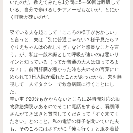
いたのだ。数えてみたら1分間に5～60回は呼吸して
いる。自分で歩けるしチアノーゼもないが、とにか
く呼吸が速いのだ。
寝ている夫を起こして「こころの様子がおかしい」
と言うと、夫は「別に普通じゃない？様子見たら？
ぐりえちゃんは心配しすぎ」などと悠長なことを言
う。が、私は一般常識として呼吸が速いのは悪いサ
インと知っている（ってか普通の大人は知ってるよ
ね？）。前回肝臓が悪かった時も夫のその言葉に止
められて1日入院が遅れたことがあったから、夫を無
視して一人でタクシーで救急病院に行くことにし
た。
幸い車で20分もかからないところに24時間対応の動
物救急病院があるのでそこに電話をすると、看護師
さんがてきぱきと質問してくださって「すぐ来てく
ださい」とのこと。私の電話の様子を聞いていた夫
も、そのころにはさすがに「俺も行く」と服を着替