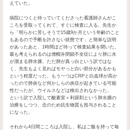
えていた。
病院につくと待っていてくださった看護師さんがこ
ころを受取ってくれて、すぐに検査に入る。先生か
ら「明らかに苦しそうで15歳9か月という年齢のこと
もあるので予断を許さない状態です」と簡単な説明
があったあと、1時間ほど待って検査結果を聞いた。
最も考えられるのは僧帽弁閉鎖不全症により肺に水
が溜まる肺水腫。ただ肺が真っ白という訳ではな
く、先生もよく見ればモヤっと白い部分があるかも
という程度だった。もう一つはCRPと白血球が高か
ったので肺炎など何かしらの炎症が起きている可能
性だったが、ウイルスなどは検出されなかった。
という訳で入院して酸素室＋利尿剤という肺水腫の
治療をしつつ、念のため抗生物質も投与されること
になった。
それから4日間こころは入院し、私はご飯を持って毎