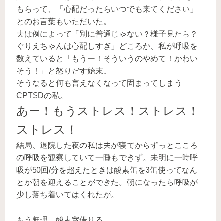
もらって、「心配だったらいつでも来てください」
とのお言葉もいただいた。
夫は例によって「別に普通じゃない？様子見たら？
ぐりえちゃんは心配しすぎ」どころか、私が呼吸を
数えていると「もうー！そういうのやめて！かわい
そう！」と怒りだす始末。
そうなると何も言えなくなって固まってしまう
CPTSDの私。
あー！もうストレス！ストレス！
ストレス！
結局、退院した夜の私は夫が寝てからずっとこころ
の呼吸を観察していて一睡もできず。未明に一時呼
吸が50回/分を超えたときは酸素缶を3缶使ってなん
とか朝を迎えることができた。朝になったら呼吸が
少し落ち着いてはくれたが。
もう無理。酸素室借りる。