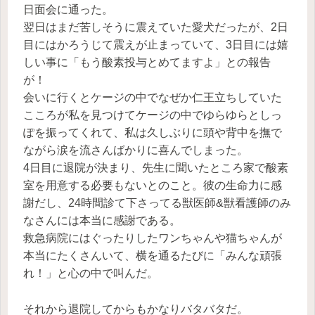
日面会に通った。
翌日はまだ苦しそうに震えていた愛犬だったが、2日
目にはかろうじて震えが止まっていて、3日目には嬉
しい事に「もう酸素投与とめてますよ」との報告
が！
会いに行くとケージの中でなぜか仁王立ちしていた
こころが私を見つけてケージの中でゆらゆらとしっ
ぽを振ってくれて、私は久しぶりに頭や背中を撫で
ながら涙を流さんばかりに喜んでしまった。
4日目に退院が決まり、先生に聞いたところ家で酸素
室を用意する必要もないとのこと。彼の生命力に感
謝だし、24時間診て下さってる獣医師&獣看護師のみ
なさんには本当に感謝である。
救急病院にはぐったりしたワンちゃんや猫ちゃんが
本当にたくさんいて、横を通るたびに「みんな頑張
れ！」と心の中で叫んだ。
それから退院してからもかなりバタバタだ。