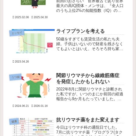
前回のおさらい 世界最古であり世界
最大の高IQ団体・メンサは、『全人口
のうち上位2%の知能指数（IQ）の持
ち主であれば誰でも入れる』とされて
2025.02.06
2025.04.30
いる。ただ日本でメンサ会員になる方
法は2通りしかない。JAPAN MENSA
主催の入会テストを受ける...
ライフプランを考える
エッセイ
50歳をすぎても賃貸生活の私たち夫
婦。子供はいないので財産を残さなく
てもよいとはいえ、そろそろ持ち家が
あったほうが安心なのではないかと思
ったり思わなかったり。ファイナンシ
2023.04.26
ャルプランナーの私が腰をあげてライ
フプランシミュレーションを作ってい
ます。
関節リウマチから線維筋痛症
うつ病
を発症したかもしれない
2022年8月に関節リウマチと診断され
た私ですが、いつのまにか前回の経過
報告から9か月もたっていました。今
日の診察で少し進展？があったのでご
2024.06.21
2026.01.16
報告がてらまとめます。発症～約1年
のまとめまず前回までの記事のまとめ
です。私の関節リウマチ診断から1...
抗リウマチ薬をまた変えます
健康
今日はリウマチ科の通院日でした。
7月に抗リウマチ薬『プログラフ(タク