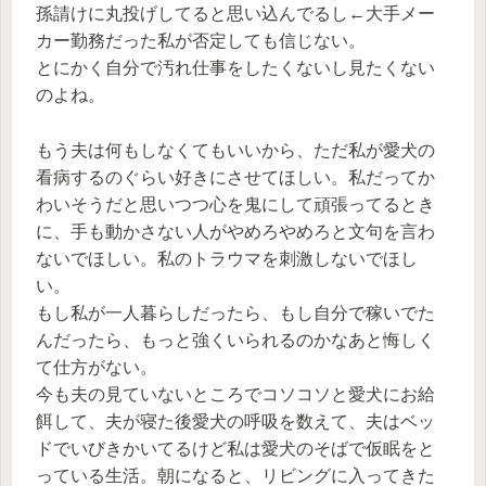
孫請けに丸投げしてると思い込んでるし←大手メー
カー勤務だった私が否定しても信じない。
とにかく自分で汚れ仕事をしたくないし見たくない
のよね。
もう夫は何もしなくてもいいから、ただ私が愛犬の
看病するのぐらい好きにさせてほしい。私だってか
わいそうだと思いつつ心を鬼にして頑張ってるとき
に、手も動かさない人がやめろやめろと文句を言わ
ないでほしい。私のトラウマを刺激しないでほし
い。
もし私が一人暮らしだったら、もし自分で稼いでた
んだったら、もっと強くいられるのかなあと悔しく
て仕方がない。
今も夫の見ていないところでコソコソと愛犬にお給
餌して、夫が寝た後愛犬の呼吸を数えて、夫はベッ
ドでいびきかいてるけど私は愛犬のそばで仮眠をと
っている生活。朝になると、リビングに入ってきた