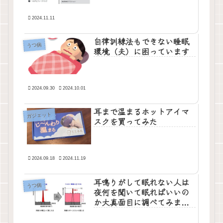
2024.11.11
自律訓練法もできない睡眠
うつ病
環境（夫）に困っています
2024.09.30
2024.10.01
耳まで温まるホットアイマ
ガジェット
スクを買ってみた
2024.09.18
2024.11.19
耳鳴りがして眠れない人は
うつ病
夜何を聞いて眠ればいいの
か大真面目に調べてみまし
た