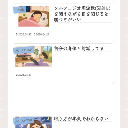
ソルフェジオ周波数(528Hz)
うつ病
を聞きながら目を閉じると
寝つきがいい
2026.04.27
2026.04.29
自分の身体と対話してる
AC・CPTSD
2026.04.27
眠り方が本気でわからない
AC・CPTSD