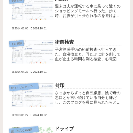
子宮筋腫
週末は夫が運転する車に乗って近くの
ショッピングモールへ行った。歩く
時、お腹が引っ張られるのを避けよう
として無意識にやや前かがみになって
しまうのだが、それでも真っ直ぐ立と
2014.06.06
2024.10.01
うとすると背筋をやたら使うらしく背
中がちょっと痛くなった。怪我をする
たび...
術前検査
子宮筋腫
子宮筋腫手術の術前検査へ行ってき
た。血液検査と、耳たぶに針を刺して
血が止まる時間を測る検査、心電図検
査、肺機能を調べる検査、胸部レント
ゲン撮影をした。MRI検査をしなかっ
2014.04.22
2024.10.01
たのだが、昨年9月の画像があるから
不要なのかどうせ全摘出だから不要な
の...
封印
続
々・どんぐりの背比べ
さっきからずっと自己嫌悪。陰で母の
悪口とか言い続けている自分も嫌だ
し、このブログを母に見られたらとい
う恐怖で記事を消したい衝動にかられ
た。 ブログの内容とは裏腹に、母の
2013.05.27
2024.10.02
悪口を書けば書くほど実際の私は、罪
悪感からか母に優しく接しているとい
う事...
ドライブ
続
・どんぐりの背比べ