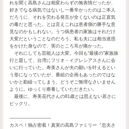
れを聞く高島さんは相変わらずの無表情だったが、
好きでなる病気ではないし一番辛かったのはご本人
だろうに、それを労わる発言が全くないのは正直気
の毒だと思った。とは言えこれは患者側の勝手な意
見なのかもしれない。うつ病患者の家族はそれだけ
大変だということなのだろう。私も夫には相当迷惑
をかけた身なので、実のところ耳が痛かった。
それにしても芸能人は大変。今回も“最後の”家族旅
行と題して、台湾にフリオ・イグレシアスさんに会
いに行っていた。寿美さんが夫の願いを叶えるとい
う形になっていたが、番組の企画もあったのではな
いかと勘繰ってしまう。どうぞご無理なさいません
ように。ゆっくり療養していただきたい。
最後に、寿美花代さんの81歳とは思えない若さに
ビックリ。
―――――――――
カスペ！独占密着！真実の高島ファミリー『忠夫さ