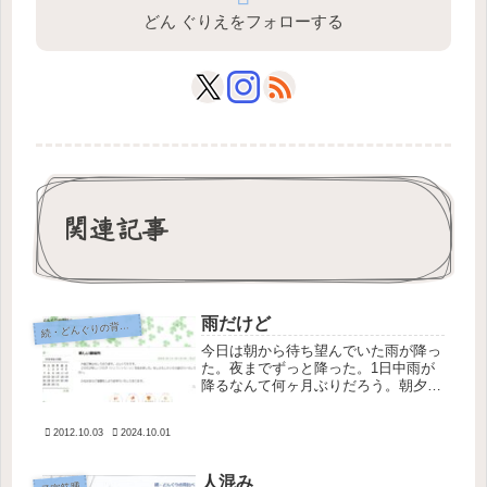
どん ぐりえをフォローする
関連記事
雨だけど
続
・どんぐりの背比べ
今日は朝から待ち望んでいた雨が降っ
た。夜までずっと降った。1日中雨が
降るなんて何ヶ月ぶりだろう。朝夕の
犬のお散歩は中止。お洗濯も中止とい
う大義名分ができ、堂々とひきこもる
2012.10.03
2024.10.01
ことができ、私の気分は晴れやかだっ
た・・・のだが、体の疲れは取れない
ま...
人混み