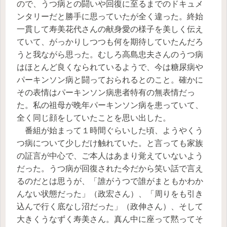
ので、うつ病との闘いや回復に至るまでのドキュメ
ンタリーだと勝手に思っていたが全く違った。終始
一貫して寿美花代さんの献身愛の様子を美しく伝え
ていて、がっかりしつつも何を期待していたんだろ
うと我ながら思った。むしろ高島忠夫さんのうつ病
はほとんど良くなられているようで、今は糖尿病や
パーキンソン病と闘っておられるとのこと。確かに
その表情はパーキンソン病患者特有の無表情だっ
た。私の祖母が晩年パーキンソン病を患っていて、
全く同じ顔をしていたことを思い出した。
番組が始まって１時間ぐらいした頃、ようやくう
つ病について少しだけ触れていた。と言っても家族
の証言が中心で、ご本人はあまり覚えていないよう
だった。うつ病が回復された今だから笑い話で言え
るのだとは思うが、「誰がうつで誰がまともかわか
んない状態だった」（政宏さん）、「周りをも引き
込んで行く底なし沼だった」（政伸さん）、そして
大きくうなずく寿美さん。真ん中に座って黙ってそ