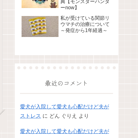
典【モンスターハンタ
ーnow】
私が受けている関節リ
ウマチの治療について
～発症から1年経過～
最近のコメント
愛犬が入院して愛犬も心配だけど夫が
ストレス
に
どん ぐりえ
より
愛犬が入院して愛犬も心配だけど夫が