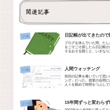
関連記事
日記帳が出てきたので
うつ病
ブログを休んでいた間、たし
をごそごそ探したら日記帳が
そるおそる開くと、いきなり
人間ウォッチング
うつ病
前回の記事を書いていて思い
ング」だった。授業の合間に
人々を眺めて時間をつぶして
15年間ずっと変わら
エッセイ
2007年から約3年に渡っ