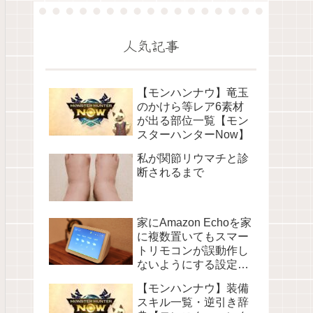
人気記事
【モンハンナウ】竜玉
のかけら等レア6素材
が出る部位一覧【モン
スターハンターNow】
私が関節リウマチと診
断されるまで
家にAmazon Echoを家
に複数置いてもスマー
トリモコンが誤動作し
ないようにする設定に
ついて
【モンハンナウ】装備
スキル一覧・逆引き辞