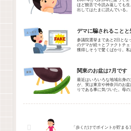
ほど饒舌で今読み返しても生
出してはたまに読んでいる。 
デマに騙されることと
エッセイ
参議院選挙まであと2日となっ
のデマが続々とファクトチェ
獲得しそうで驚くばかり。私は
関東のお盆は7月です
家族
最近はいろいろな地域出身の
が、実は東京や神奈川のお盆
りである事に気づいた。母の三
「歩くだけでポイントが貯まるアプ