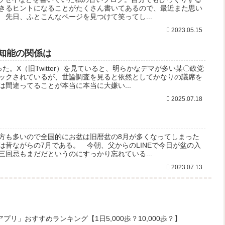
きるヒントになることがたくさん書いてあるので、最近また思い
先日、ふとこんなページを見つけて笑ってし...
2023.05.15
知能の関係は
た。X（旧Twitter）を見ていると、明らかなデマが多い某〇政党
ックされているが、世論調査を見ると依然としてかなりの議席を
間違ってることが本当に本当に大嫌い...
2025.07.18
方も多いので全国的にお盆は旧暦盆の8月が多くなってしまった
は昔ながらの7月である。 今朝、父からのLINEで今日が盆の入
回忌もまだだというのにすっかり忘れている...
2023.07.13
リ」おすすめランキング【1日5,000歩？10,000歩？】