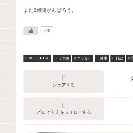
また6週間がんばろう。
+18
AC・CPTSD
うつ病
エッセイ
健康
日記
シェアする
どん ぐりえをフォローする