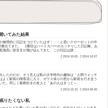
開いてみた結果
か物理的に日記をつけていたはず・・・と思いクローゼットの中
2冊出てきた。 1冊目はハードカバーのカッチリした日記帳。お
意識高い宣言文が飛び込んできた。この日記は誰...
2024.10.05
2024.10.07
出したのだが、そう言えば私の大学時代の趣味は「人間ウォッチ
はよく駅前の喫茶店に入り、ガラス張りの窓から駅前を行き交う
いた。同じく観察好きの友人と「あの人はきっと～...
2013.10.15
2024.09.30
ず眠りたくない私
てエッセイなどを書いていた私の古いブログ。自分でもびっくりする