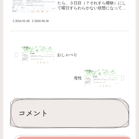
たら、３日目（？それすら曖昧）にし
て曜日すらわらかない状態になってし
まった。外に出ていないしテレビもつ
けていないので全く人に触れ合ってい
2014.01.09
2024.09.30
ないが、ときおり上の階から聞こえて
くる叫び声には「生きてる人が近くに
い...
おしゃべり
母性
コメント