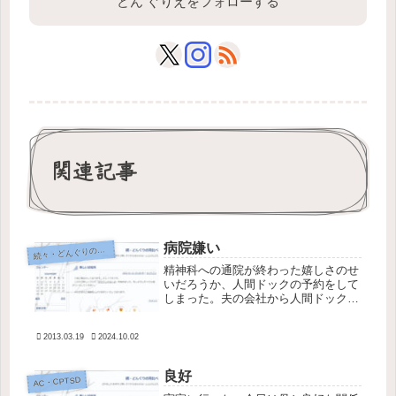
どん ぐりえをフォローする
関連記事
病院嫌い
続
々・どんぐりの背比べ
精神科への通院が終わった嬉しさのせ
いだろうか、人間ドックの予約をして
しまった。夫の会社から人間ドックを
受けろという誘いが頻繁に来ていたの
だが、億劫すぎてずっと無視してい
2013.03.19
2024.10.02
た。補助金の期限が3月いっぱいだっ
たことに気づき、夫もうるさいので、
重い...
良好
AC・CPTSD