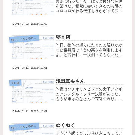
実家に行った。今日は母と良好な関係
を築けた。頻繁に会いすぎるのも母の
コロコロ変わる機嫌をうかがって疲れ
てしまうが、会わない期間が長すぎる
とそれはそれで勝手に母の精神状態を
2013.07.02
2024.10.02
悪いほうにばかり想像して怖くなる。
これがインナーペアレントのしわざな
の...
寝具店
続
々・どんぐりの背比べ
昨日、整体の帰りにたまたま通りかか
った寝具店で「首の高さを測定します
よ」と言われ、一度測ってもらいたく
なって店に入ってみた。私の首と後頭
部は標準の形で、低めの枕が合うのだ
2014.08.11
2024.10.01
そうだ。ちなみに夫はストレートネッ
クで、高めの枕が合うと言われてい
た。...
浅田真央さん
テレビ
昨夜はソチオリンピックの女子フィギ
ュアシングル・フリー決勝があった。
もう結果はみなさんご存知の通り。私
がコメントする立場でもないが、浅田
真央選手の演技には強く心を揺さぶら
2014.02.21
2024.10.01
れてしまった。 正直私はマスコミの
前評判ほど浅田選手には期待していな
く...
ぬくぬく
続
々・どんぐりの背比べ
そういう訳でどっぷりひきこもってい