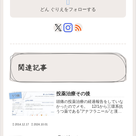
どん ぐりえをフォローする
関連記事
投薬治療その後
うつ病
頭痛の投薬治療の経過報告をしていな
かったのでメモ。 12/1から三環系抗
うつ薬である”アナフラニール”と漢方
の”呉茱萸湯（ごしゅゆとう）”を1日3
回飲んでいる。最初の数日はただ胃が
2014.12.17
2024.10.01
焼けるように痛くめまいがして、頭痛
は変わらず。だが6日ほどす...