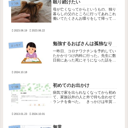
眠り続けたい
うつ病
母が亡くなってからというもの、独り
暮らしの父のところに行ってあれこれ
働いてたくさんお喋りをして帰ってく
ると、いつも猛烈に死にたくなってそ
の日の夜にODするパターンが続いて
2023.06.19
2023.06.22
いる。 まず運転がドクターストップ
されている私は夫に運転をお願いして
実...
勉強するおばさんは孤独なり
エッセイ
一昨日、コロナワクチンを予約してい
たかかりつけ内科に行った。先生に数
日前にあった死にそうになった話を事
細かに話しながら、ワクチン打っても
大丈夫か聞いたのだが、先生は呆れた
2024.10.18
ように笑いながら私の話をほぼ否定し
た。過換気でしょうね。オキシメータ
ー...
初めてのお出かけ
うつ病
病気で家を出られなくなってから初め
て、家族以外の人と外で待ち合わせて
ランチを食べた。 きっかけは年賀状
だった。「だいぶ元気になりまし
た。」と一言書いて送った年賀状に、
2013.01.23
2024.10.01
会社の同期だった友人が封書で返事を
くれた。メールアドレスがわからなか
ったと...
無常