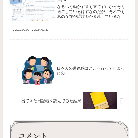
うつ病
なるべく動かず音も立てずにひっそり
過ごしているはずなのだが、それでも
私の存在が環境をかき乱しているなあ
と思う。フローリングに積もる繊維。
溜まっていく生ゴミ。薄汚れていくト
2013.09.03
2024.09.30
イレ。増える洗濯物。なくなっていく
生活必需品。からっぽになる冷蔵庫。
変...
日本人の道徳感はどこへ行ってしまっ
たの
出てきた日記帳を読んでみた結果
コメント