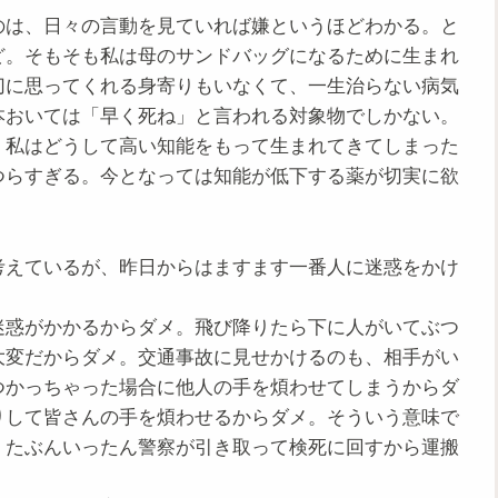
は、日々の言動を見ていれば嫌というほどわかる。と
ど。そもそも私は母のサンドバッグになるために生まれ
切に思ってくれる身寄りもいなくて、一生治らない病気
本おいては「早く死ね」と言われる対象物でしかない。
私はどうして高い知能をもって生まれてきてしまった
つらすぎる。今となっては知能が低下する薬が切実に欲
えているが、昨日からはますます一番人に迷惑をかけ
惑がかかるからダメ。飛び降りたら下に人がいてぶつ
大変だからダメ。交通事故に見せかけるのも、相手がい
つかっちゃった場合に他人の手を煩わせてしまうからダ
りして皆さんの手を煩わせるからダメ。そういう意味で
、たぶんいったん警察が引き取って検死に回すから運搬