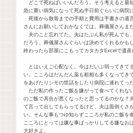
どこで死ねばいいんだろう。そう考えると最短
急に重い病気になって死ぬ半日前ぐらいに病院
死後から散骨までの手順と費用は手書きの遺言
さんにお願いしておかなくては。葬儀屋さんま
夫のこと忘れてた。夫はたぶん私が死んでも、
だろう。葬儀屋さんぐらいは決めてくれるかも
終わったら部屋にこもってカタカタExcelで
とはいえご心配なく。今はだいぶ弱ってきてる
い。こころはだんだん薬も粗相も多くなってき
をあげたりシモの世話をしたり病院に連れてっ
ただ私の作ったご飯を嫌がって食べてくれない
のご飯で具合が悪くなったと思ってるのかな？
て言って出してもらってるけど、夫は面倒くさ
い。そんな事もつゆ知らずこころが私のご飯を
こころにとっては嫌な事ばっかりしてる嫌なお
大好きよ。