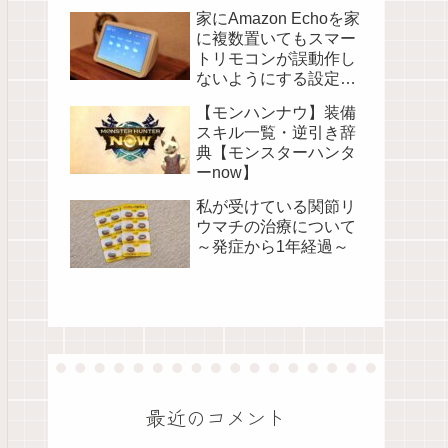
家にAmazon Echoを家
に複数置いてもスマー
トリモコンが誤動作し
ないようにする設定に
ついて
【モンハンナウ】装備
スキル一覧・逆引き辞
典【モンスターハンタ
ーnow】
私が受けている関節リ
ウマチの治療について
～発症から1年経過～
最近のコメント