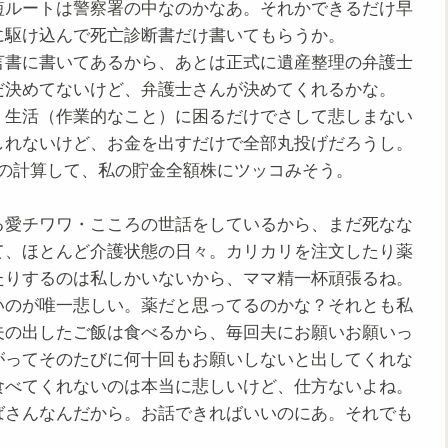
ルートは警察署の中なのかなあ。それかできるだけ早
に駆け込んで死亡診断書だけ書いてもらうか。
書に書いてあるから、あとは正式に遺産整理の弁護士
だ決めてないけど、弁護士さんが決めてくれるかな。
生活（作業的なこと）に困るだけでさして悲しまない
しれないけど、お金を出すだけで全部丸投げだろうし。
遺産の計算して、私の貯金全額株にツッコみそう。
愛チワワ・こころの世話をしているから、まだ死なな
て、ほとんど介護状態の日々。カリカリを注文したり薬
たりするのは私しかいないから、ママ精一杯頑張るね。
のが唯一悲しい。薬だと思ってるのかな？それとも私
夫の出したご飯は食べるから、毎回夫にお願いお願いっ
がってそのたびに何十回もお願いしないと出してくれな
食べてくれないのは本当に悲しいけど、仕方ないよね。
ばさんなんだから。お話できればいいのにあ。それでも