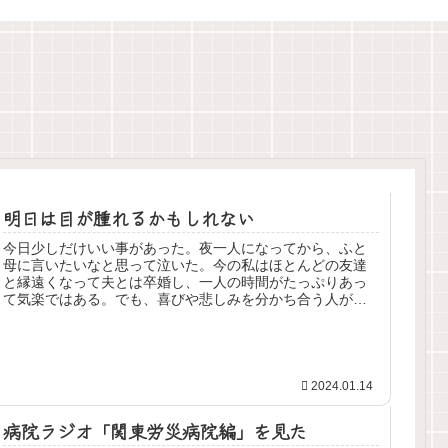
明日は目が腫れるかもしれない
今日少しだけいい事があった。夜一人になってから、ふと
母に言いたいなと思って泣いた。今の私はほとんどの友達
と縁遠くなって夫とは卒婚し、一人の時間がたっぷりあっ
て気楽ではある。でも、喜びや悲しみを分かち合う人がい
ないという事に今さら気づいてしま...
2024.01.14
病院ラジオ「関東労災病院編」を見た