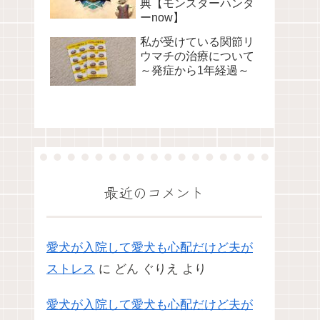
典【モンスターハンタ
ーnow】
私が受けている関節リ
ウマチの治療について
～発症から1年経過～
最近のコメント
愛犬が入院して愛犬も心配だけど夫が
ストレス
に
どん ぐりえ
より
愛犬が入院して愛犬も心配だけど夫が