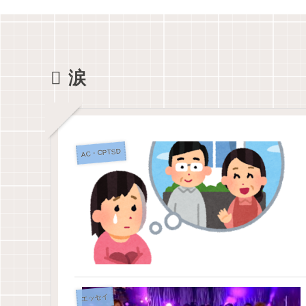
涙
AC・CPTSD
エッセイ