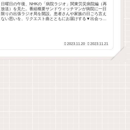
日曜日の午後、NHKの「病院ラジオ」関東労災病院編（再
放送）を見た。番組概要サンドウィッチマンが病院に一日
限りの出張ラジオ局を開設。患者さんや家族の日ごろ言え
ない思いを、リクエスト曲とともにお届けする▼出会った
のは、結婚した翌年にがんが見つ...
2023.11.20
2023.11.21