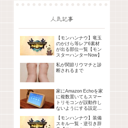
人気記事
【モンハンナウ】竜玉
のかけら等レア6素材
が出る部位一覧【モン
スターハンターNow】
私が関節リウマチと診
断されるまで
家にAmazon Echoを家
に複数置いてもスマー
トリモコンが誤動作し
ないようにする設定に
ついて
【モンハンナウ】装備
スキル一覧・逆引き辞