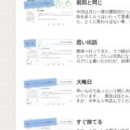
前回と同じ
続・どんぐりの背比べ
今日は月に一度の通院日だっ
街を歩く人々はいたって普通
た。とくに変わりはない事、
思い出話
思い出
整体へ行ってきた。うつ病が
というので、だいぶ元気にな
ログにも書いたのだが、自律
大晦日
続々・どんぐりの背比べ
早いものであっという間に大
いています。 最近はほとん
すが、今年も１年読んでくだ
すぐ捨てる
続々・どんぐりの背比べ