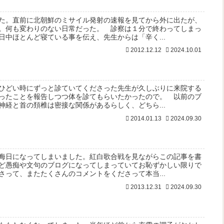
た。直前に北朝鮮のミサイル発射の速報を見てから外に出たが、
。何も変わりのない日常だった。 診察は１分で終わってしまっ
日中ほとんど寝ている事を伝え、先生からは「辛く...
2012.12.12
2024.10.01
ひどい時にずっと診ていてくださった先生が久しぶりに来院する
ったことを報告しつつ体を診てもらいたかったので。 以前のブ
神経と首の頚椎は密接な関係があるらしく、どちら...
2014.01.13
2024.09.30
晦日になってしまいました。紅白歌合戦を見ながらこの記事を書
ど愚痴や文句のブログになってしまっていてお恥ずかしい限りで
さって、またたくさんのコメントをくださって本当...
2013.12.31
2024.09.30