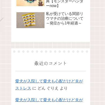
典【モンスターハンタ
ーnow】
私が受けている関節リ
ウマチの治療について
～発症から1年経過～
最近のコメント
愛犬が入院して愛犬も心配だけど夫が
ストレス
に
どん ぐりえ
より
愛犬が入院して愛犬も心配だけど夫が