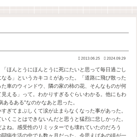
2013.06.25
2024.09.29
「ほんとうにほんとうに死にたいと思って毎日過ごし
になる」というカキコミがあった。「道路に飛び散った
った車のウィンドウ、隣の家の柿の花、そんなものが何
て見える」って。わかりすぎるぐらいわかる。他にもわ
病あるある”なのかなあと思った。
すぎてまぶしくて涙が止まらなくなった事があった。
ていくことはできないんだと思うと猛烈に悲しかった。
だよね。感受性のリミッターでも壊れていたのだろう
の闘病生活の中でも数ヶ月だった。今思えばあの頃が一