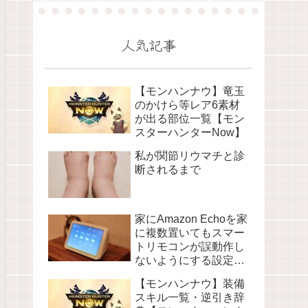
人気記事
【モンハンナウ】竜玉
のかけら等レア6素材
が出る部位一覧【モン
スターハンターNow】
私が関節リウマチと診
断されるまで
家にAmazon Echoを家
に複数置いてもスマー
トリモコンが誤動作し
ないようにする設定に
ついて
【モンハンナウ】装備
スキル一覧・逆引き辞