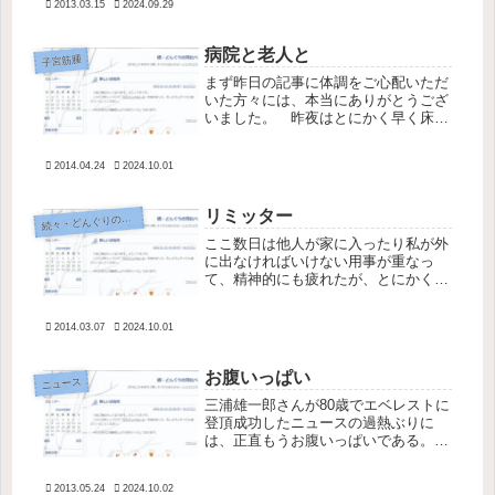
2013.03.15
2024.09.29
「あと１回ぐらい来ますか？」と聞か
れたが、何かあったらまた来ることに
し...
病院と老人と
子宮筋腫
まず昨日の記事に体調をご心配いただ
いた方々には、本当にありがとうござ
いました。 昨夜はとにかく早く床に
つき体調の回復に努め、今日はめまい
もなく順調に採血することができた。
2014.04.24
2024.10.01
心配した採血後の立ちくらみ等もな
く、さきほど無事に帰宅した。 それ
にし...
リミッター
続
々・どんぐりの背比べ
ここ数日は他人が家に入ったり私が外
に出なければいけない用事が重なっ
て、精神的にも疲れたが、とにかく昼
寝ができなかったのが辛かった。昨夜
は久しぶりに吐き気と頭痛がして（顎
2014.03.07
2024.10.01
関節症の偏頭痛ではなく全体的にキリ
キリ痛いほう）、このままじゃ死んじ
ゃう...
お腹いっぱい
ニュース
三浦雄一郎さんが80歳でエベレストに
登頂成功したニュースの過熱ぶりに
は、正直もうお腹いっぱいである。お
元気そうでなによりとは思うが、「勇
気をもらいました！」「日本人みんな
2013.05.24
2024.10.02
喜んでいます！」「高齢者の星！」と