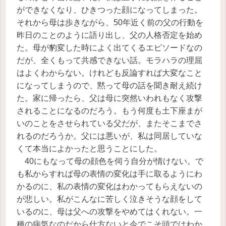
ができなくなり、ひきつった顔になってしまった。
それから母は歩きながら、50年近く前の父の行動を
昨日のことのように語り出し、父の人格否定を始め
た。母が豹変した時によく出てくるエピソードなの
だが、全くもって共感できない話。モラハラの理屈
はよくわからない。けれども反論すれば大変なこと
になってしまうので、黙って母の話を聞き耐え続け
た。家に帰ったら、父は母に突然いわれもなく攻撃
されることになるのだろう。もう何度も土下座まが
いのことをさせられている父だが、またそこまでさ
れるのだろうか。父には悪いが、私は同居していな
くて本当によかったと思うことにした。
40にもなって母の顔色を伺う自分が情けない。で
も私からすれば母の表情の変化は手に取るようにわ
かるのに、私の表情の変化はわかってもらえないの
が悲しい。私がこんなに苦しく泣きそうな顔をして
いるのに、母は父への攻撃をやめてはくれない。一
種の病気なのだから仕方ないと今でこそ頭ではわか