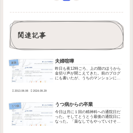
関連記事
夫婦喧嘩
家族
昨日も夜12時ごろ、上の階のほうから
金切り声が聞こえてきた。前のブログ
にも書いたが、うちのマンションには
夜中になると（日中聞こえないだけな
のかもしれないが）喚き叫ぶ人がい
2013.06.06
2024.09.29
る。子供の声なのか大人の女性の声な
のかわからなかったのだが、昨夜はは
っ...
うつ病からの卒業
うつ病
今日は月に１回の精神科への通院日だ
った。そしてとうとう最後の通院日に
なった。「薬なしでもやっていけそう
な気がします。」と先生に言ってみた
のだ。「やってみますか。」と先生。