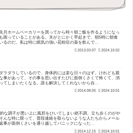
先月ホームベーカリーを買ってから時々朝ご飯を作るようになっ
も困っていることがある。夫がとにかく早起きで、朝5時に朝食
いるのだ。私は特に眠気の強い花粉症の薬を飲んで...
2013.03.07
2024.10.02
ダラダラしているので、身体的には楽な日々のはず。けれども親
な事があって、その事を思い出すたびに面倒くさくて怖くて、消
ってしまいたくなる。誰も解決してくれないから自...
2014.08.05
2024.10.01
神的な調子が悪い上に風邪をひいてしまい絶不調。立ち歩くのがや
そんな時に限って、普段連絡を取らないような人たちからメール
返事が面倒くさいを通り越してパニックになった...
2014.12.15
2024.10.01