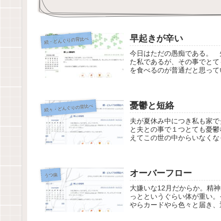
早起きが辛い
続・どんぐりの背比べ
今日はただの愚痴である。 
た私であるが、その事でとて
を食べるのが普通だと思って
憂鬱と短絡
続々・どんぐりの背比べ
夫が夏休み中につき私も家で
と夫との事で１つとても憂鬱
えてこの世の中からいなくな
オーバーフロー
うつ病
大嫌いな12月だからか。精
っとというぐらい体が重い。
やらカードやら色々と届き、