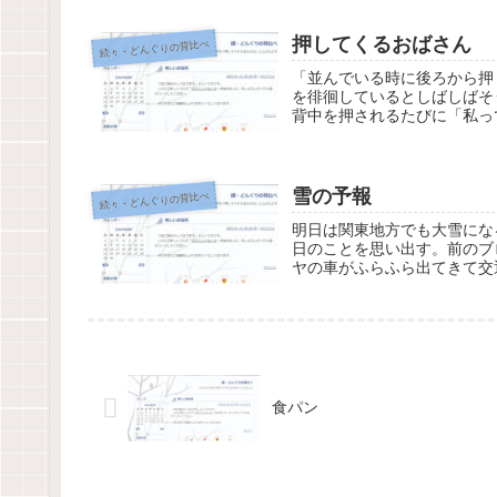
押してくるおばさん
続々・どんぐりの背比べ
「並んでいる時に後ろから押
を徘徊しているとしばしばそ
背中を押されるたびに「私っ
雪の予報
続々・どんぐりの背比べ
明日は関東地方でも大雪にな
日のことを思い出す。前のブ
ヤの車がふらふら出てきて交
食パン