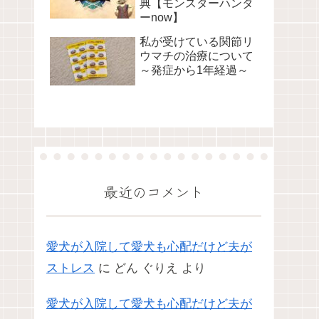
典【モンスターハンタ
ーnow】
私が受けている関節リ
ウマチの治療について
～発症から1年経過～
最近のコメント
愛犬が入院して愛犬も心配だけど夫が
ストレス
に
どん ぐりえ
より
愛犬が入院して愛犬も心配だけど夫が