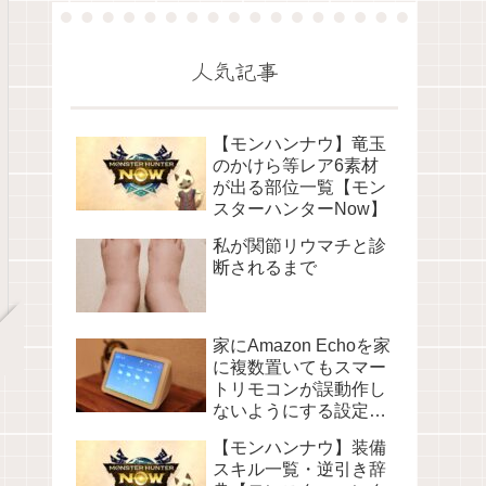
人気記事
【モンハンナウ】竜玉
のかけら等レア6素材
が出る部位一覧【モン
スターハンターNow】
私が関節リウマチと診
断されるまで
家にAmazon Echoを家
に複数置いてもスマー
トリモコンが誤動作し
ないようにする設定に
ついて
【モンハンナウ】装備
スキル一覧・逆引き辞