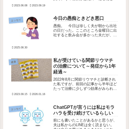
ていた。夫に苦悩を打ち明けようにも
2023.06.08
2023.09.19
そういう話は聞きたくないと拒否され
て避けられるようになり、孤独のまま
早く死にたいと自傷する日々。精神科
今日の愚痴ときどき悪口
エッセイ
に...
愚痴。 今日は珍しく夫が朝から出社
の日だった。ここのところ金曜日に出
社すると飲み会が多かった夫だが、今
日は家でご飯を食べると言うので夜ご
飯を作って待っていた。 だが、夫は
2025.08.30
帰宅するなり「カープ戦が見たい」と
言って私が見ていたベイスターズ戦の
チ...
私が受けている関節リウマチ
健康
の治療について～発症から1年
経過～
2022年8月に関節リウマチと診断され
た私ですが、前回の記事から半年ほど
たって治療に少しずつ効果がみられる
ようになってきました。発症から1年
2023.09.15
2026.01.16
経過した現在、治療はどのように変わ
ってきたのか、副作用との闘いについ
ChatGPTが言うには私はモラ
て・・・など経過報告です。発症～...
エッセイ
ハラを受け続けているらしい
前にも書いたことがあるかと思うが、
夫は私からのLINEは全く読まない。