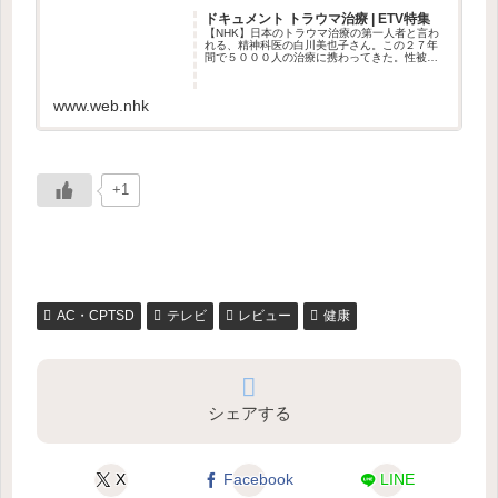
ドキュメント トラウマ治療 | ETV特集
【NHK】日本のトラウマ治療の第一人者と言わ
れる、精神科医の白川美也子さん。この２７年
間で５０００人の治療に携わってきた。性被害
や虐待などを受け、今も当時の記憶のフラッシ
ュバックに苦しむ人々。今、日本でＰＴＳＤに
苦しむ人は７０万人と推計され...
www.web.nhk
+1
AC・CPTSD
テレビ
レビュー
健康
シェアする
X
Facebook
LINE