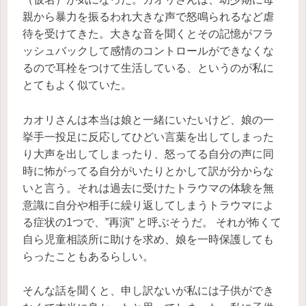
親から暴力を振るわれ大きな声で怒鳴られるなど虐
待を受けてきた。大きな音を聞くとその記憶がフラ
ッシュバックして感情のコントロールができなくな
るので耳栓をつけて生活している、というのが私に
とてもよく似ていた。
カオリさんは本当は娘と一緒にいたいけど、娘の一
挙手一投足に反応してひどい言葉を出してしまった
り大声を出してしまったり、怒ってる自分の声に同
時に怖がってる自分がいたりとかして訳が分からな
いと言う。それは過去に受けたトラウマの体験を無
意識に自分や相手に繰り返してしまうトラウマによ
る症状の1つで、”再演” と呼ぶそうだ。 それが怖くて
自ら児童相談所に助けを求め、娘を一時保護しても
らったこともあるらしい。
そんな話を聞くと、申し訳ないが私には子供ができ