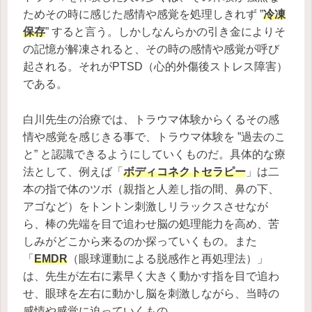
ためその時に感じた感情や感覚を処理しきれず ”
冷凍
保存
” すると言う。しかしなんらかの引き金によりそ
の記憶が解凍されると、その時の感情や感覚が呼び
起される。それがPTSD（心的外傷後ストレス障害）
である。
白川先生の治療では、トラウマ体験からくるその感
情や感覚を感じきる事で、トラウマ体験を ”過去のこ
と” と認識できるようにしていくものだ。具体的な療
法として、例えば「
ボディコネクトセラピー
」は二
本の指で体のツボ（親指と人差し指の間、鼻の下、
アゴなど）をトントン刺激しリラックスさせなが
ら、棒の先端を目で追わせ脳の処理能力を高め、苦
しみがどこから来るのか探っていくもの。また
「
EMDR
（眼球運動による脱感作と再処理法）」
は、先生が左右に素早く大きく動かす指を目で追わ
せ、眼球を左右に動かし脳を刺激しながら、当時の
感情や感覚に迫っていくもの。