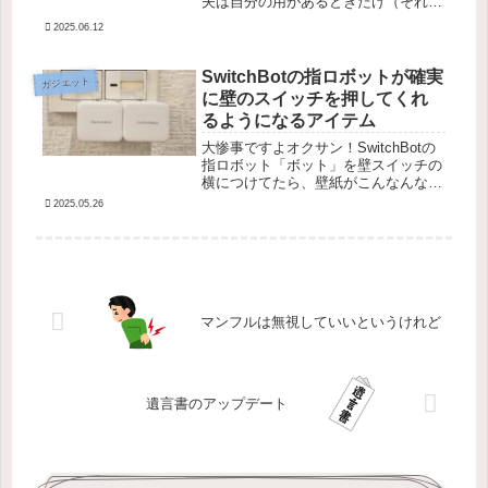
夫は自分の用があるときだけ（それま
で溜まった私のLINEを見ることもな
2025.06.12
く）一方的に要件を伝えてくる。「ど
うして見ないの？」と聞いて夫が逆切
れしてしまったことが何度もあるの...
SwitchBotの指ロボットが確実
ガジェット
に壁のスイッチを押してくれ
るようになるアイテム
大惨事ですよオクサン！SwitchBotの
指ロボット「ボット」を壁スイッチの
横につけてたら、壁紙がこんなんなっ
ちゃった！！こうなったのは、そもそ
2025.05.26
も「ボット」がうまく壁スイッチを押
せなかったせいなんですよ（#^ω^）
自分の過失は置いといて・・...
マンフルは無視していいというけれど
遺言書のアップデート