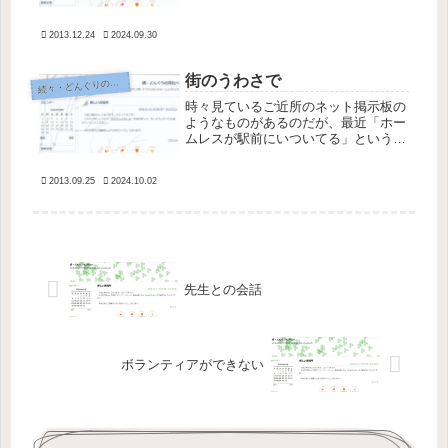
ている旦那さまに悪いから主婦は休ん
でいられませんよね」とか「ね」で終
2013.12.24
2024.09.30
わる文章に共感できなさすぎて、そん
な自分が嫌になるからだ。たぶん彼女
は...
街のうわさで
続
々・どんぐりの背比べ
時々見ているご近所のネット掲示板の
ようなものがあるのだが、最近「ホー
ムレスが駅前にいついてる」という書
き込みがあった。「見るだけで気分が
悪くなる」「他のところへ行って欲し
2013.09.25
2024.10.02
い」「いやだよね」という感想ばかり
だったので、ちょっと悲しくなっ
た。 ...
先生との会話
ボランティアができない