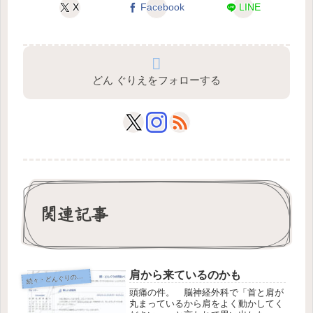
X
Facebook
LINE
どん ぐりえをフォローする
関連記事
肩から来ているのかも
続
々・どんぐりの背比べ
頭痛の件。 脳神経外科で「首と肩が
丸まっているから肩をよく動かしてく