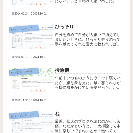
ださい。」と言われて思い出した。何
年か前までは左肩の肩甲骨周りに痛み
がひどく出て、いつも整体で揉んでも
2014.06.24
2024.10.01
らっていたのだった。肩甲骨の内側に
コリコリした塊があると言われてい
た。...
ひっそり
続
々・どんぐりの背比べ
自分を責めて自分が大嫌いで消えてし
まいたいときに、ひっそり寄り添って
手を舐めてくれる愛犬に救われっぱな
し。たまには怒りたくなる時もあるけ
れど、この子は裏表がない。人を辱め
2014.09.10
2024.10.01
たり馬鹿にしたり裏切ったり支配しよ
うとする事もない。人もみなこうであ
れ...
掃除機
続
・どんぐりの背比べ
午前中いつものようにウトウト寝てい
たら、嫌な夢を見た。母に怒られなが
ら掃除機をかけている夢だった。かけ
てもかけても終わらない。ハッと目が
覚めて気づいたが、今日は金曜日。私
2012.11.30
2024.10.01
の中で決めている週一回の掃除機の日
だった。 重い腰を上げ、夢でうなさ
れ...
ね
続
々・どんぐりの背比べ
最近、知人のブログを読むのが少し苦
痛。なぜかというと、「大掃除って本
当に楽しいですね」とか「働いてくれ