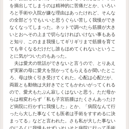
を摘出してしまうのは精神的に苦痛だとか、いろい
ろと手術や入院が嫌な理由はあったけれど、そんな
の全部どうでもいいと思うぐらい苦しく我慢ができ
なくなってしまった。ネットで調べたら筋腫が大き
いとおへその上まで切らなければいけない事もある
と知り、このまま我慢してギリギリまで筋腫を育て
ても辛くなるだけだし誰もほめてくれないというこ
とに気がついたのもあった。
夫は愛犬の世話ができないと言うので、とりあえ
ず実家の母に愛犬を預かってもらえるか聞いたとこ
ろ、母は快く引き受けてくれた。心配は心配だが、
両親とも動物は大好きでとてもかわいがってくれる
ので、愛犬もたぶん寂しくはないと思う。ただ母か
らは相変わらず「私も子宮筋腫はたくさんあったけ
ど病院に行かずに我慢した」とか、「病院なんて行
ったら大した事なくても医者は手術をすすめるに決
まってる」などと言われた。さも私が大した事ない
のにろくに我慢もせずいそいそと病院に行って手術