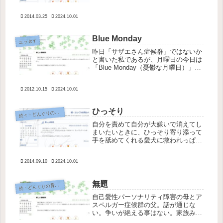
でもあるし私も我慢した」と言ってい
たのがどうしても気になっていて、お
2014.03.25
2024.10.01
ずおずと主治医に「客観的に見て私は
手術をする状態なのでしょうか。私は
我...
Blue Monday
エッセイ
昨日「サザエさん症候群」ではないか
と書いた私であるが、月曜日の今日は
「Blue Monday（憂鬱な月曜日）」で
ある。要は毎日憂鬱なのではないかと
言うツッコミが来そうだが、週の中で
2012.10.15
2024.10.01
本当に最も体が動かないのは月曜日
だ。今日も１日の大半を寝て過...
ひっそり
続
々・どんぐりの背比べ
自分を責めて自分が大嫌いで消えてし
まいたいときに、ひっそり寄り添って
手を舐めてくれる愛犬に救われっぱな
し。たまには怒りたくなる時もあるけ
れど、この子は裏表がない。人を辱め
2014.09.10
2024.10.01
たり馬鹿にしたり裏切ったり支配しよ
うとする事もない。人もみなこうであ
れ...
無題
続
・どんぐりの背比べ
自己愛性パーソナリティ障害の母とア
スペルガー症候群の父。話が通じな
い。争いが絶える事はない。家族みん
なが泣いている。誰のせいでもないと