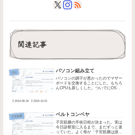
関連記事
パソコン組み立て
日記
パソコンの調子が悪かったのでマザー
ボードを交換することにした。もちろ
んCPUも新しくした。ついでにOSが
Windows Vistaだったのでこの機会に
Windows 8.1を購入。せっかくだから
2014.08.18
2024.10.01
起動ディスクはSSDにした。組み立て
ていたらI...
ベルトコンベヤ
子宮筋腫
子宮筋腫の手術日程が決まった。実は
今日診察室に入るまで、まだずっと迷
っていた。よく母が「子宮筋腫は誰に