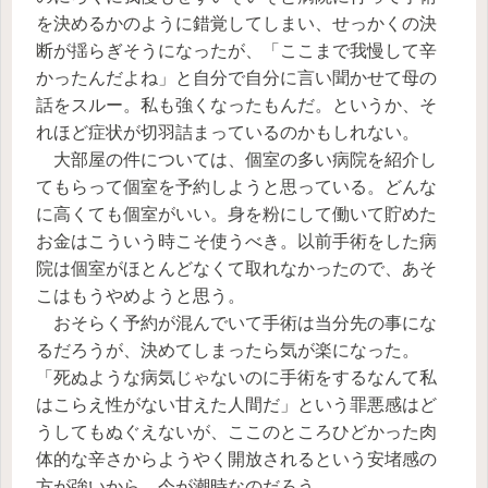
を決めるかのように錯覚してしまい、せっかくの決
断が揺らぎそうになったが、「ここまで我慢して辛
かったんだよね」と自分で自分に言い聞かせて母の
話をスルー。私も強くなったもんだ。というか、そ
れほど症状が切羽詰まっているのかもしれない。
大部屋の件については、個室の多い病院を紹介し
てもらって個室を予約しようと思っている。どんな
に高くても個室がいい。身を粉にして働いて貯めた
お金はこういう時こそ使うべき。以前手術をした病
院は個室がほとんどなくて取れなかったので、あそ
こはもうやめようと思う。
おそらく予約が混んでいて手術は当分先の事にな
るだろうが、決めてしまったら気が楽になった。
「死ぬような病気じゃないのに手術をするなんて私
はこらえ性がない甘えた人間だ」という罪悪感はど
うしてもぬぐえないが、ここのところひどかった肉
体的な辛さからようやく開放されるという安堵感の
方が強いから、今が潮時なのだろう。