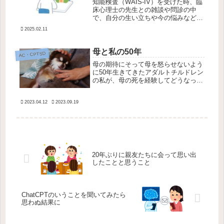
知能検査（WAIS-IV）を受けた時、臨
床心理士の先生との雑談や問診の中
で、自分の生い立ちや今の悩みなども
少しだけ話した。例えば人の顔色を伺
2025.02.11
いながら育ってきたので、今でも怒っ
ている人を見るのが怖いこと。例えば
広島居住中にカウンセリングを受け...
母と私の50年
AC・CPTSD
母の期待にそって母を怒らせないよう
に50年生きてきたアダルトチルドレン
の私が、母の死を経験してどうなった
かを書いておきます。
2023.04.12
2023.09.19
20年ぶりに親友たちに会って思い出
したことと思うこと
ChatCPTのいうことを聞いてみたら
思わぬ結果に