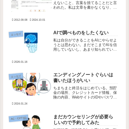
えないこと、言葉を捨てることだと言
われた。私は文章を書かなくなり、ず
っと続けていたブログをやめた。それ
から2年たった今、確かに私のうつ病
2012.09.08
2024.10.01
は快方に向かっている。1日16錠飲ん
でいた薬は4錠に減った。スーパー
の...
AIで調べものをしたくない
エッセイ
私は自分ができることをAIにやらせよ
うとは思わない。まだそこまでAIを信
用していないし、あまり知られていな
いけれど環境にもよくないからであ
る。先日こんな記事を読んだ。国際エ
2026.01.16
ネルギー機関の報告書『エネルギーと
AI』によると、2024年のデータ...
エンディングノートぐらいは
エッセイ
書いたほうがいい
ちまちまと終活をはじめている。預貯
金の場所、クレジットカード情報、保
険の内容、WebサイトのIDやパスワー
ド、いざという時に連絡してほしい友
2024.01.24
人とその連絡先、介護の希望、葬儀の
希望、埋葬の希望、相続の希望・・・
一通りのことはエンディングノート...
まだカウンセリングが必要ら
AC・CPTSD
しいので予約してみた