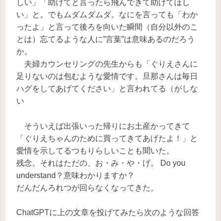
しい」「助けてと言ったら飛んできて助けてほし
い」と。でもムダムダムダ。なにを言っても「わか
ったよ」と言って後ろを向いた瞬間（自分以外のこ
とは）忘てるような人に”言葉”は意味あるのだろう
か。
夫婦カウンセリングの先生からも「ぐりえさんに
足りないのは包むような愛情です。旦那さんは毎日
ハグをしてあげてください」と言われてる（がしな
い
そういえば出張いった帰りにお土産かってきて
「ぐりえちゃんのために買ってきてあげたよ！」と
愛情を示してるつもりらしいことも聞いた。
残念。それはただの、お・み・や・げ。 Do you
understand？意味わかりますか？
だんだんろれつが回らなくなってきた。
ChatGPTに上の文章を投げてみたら次のような回答