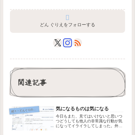
どん ぐりえをフォローする
関連記事
気になるものは気になる
続
々・どんぐりの背比べ
今日もまた、見てはいけないと思いつ
つどうしても他人の非常識な行動が気
になってイライラしてしまった。外を
歩けば歩行喫煙をする人にイラッ、車