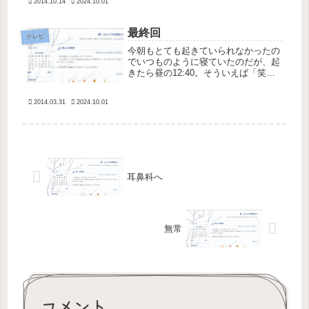
2014.10.14
2024.10.01
の目もできたことがないのだが、これ
がうわさに聞く魚の目かと思って”イ
ボ...
最終回
テレビ
今朝もとても起きていられなかったの
でいつものように寝ていたのだが、起
きたら昼の12:40。そういえば「笑っ
ていいとも！」が今日で最終回だった
事を思い出し、久しぶりに日中テレビ
2014.03.31
2024.10.01
をつけた。 見れば相変わらずグダグ
ダの進行で、これがイライラするか...
耳鼻科へ
無常
コメント