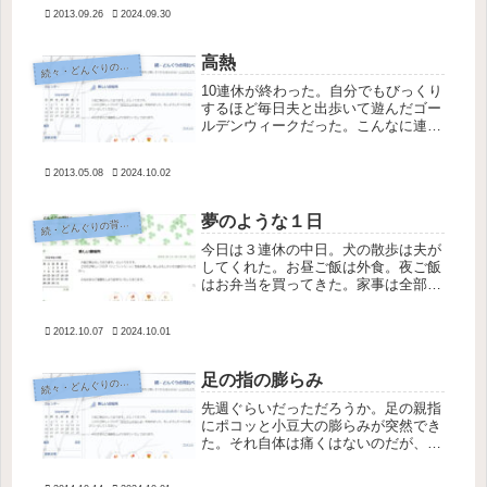
を運転すれば路上駐車で渋滞を作って
2013.09.26
2024.09.30
いる人にイラッ。迷惑そうな顔をして
睨んでみても、無視されたり睨み返さ
れ...
高熱
続
々・どんぐりの背比べ
10連休が終わった。自分でもびっくり
するほど毎日夫と出歩いて遊んだゴー
ルデンウィークだった。こんなに連続
で出かけたのは何年ぶりだろう。そし
て最終日熱が出た。38.7℃。身体中が
2013.05.08
2024.10.02
痛くてヒーヒー言った。近くの病院に
行ったが風邪ではないようで、な...
夢のような１日
続
・どんぐりの背比べ
今日は３連休の中日。犬の散歩は夫が
してくれた。お昼ご飯は外食。夜ご飯
はお弁当を買ってきた。家事は全部お
休みで、なんのストレスもない夢のよ
うな１日だった。私には贅沢すぎる１
2012.10.07
2024.10.01
日をありがとう。
足の指の膨らみ
続
々・どんぐりの背比べ
先週ぐらいだっただろうか。足の親指
にポコッと小豆大の膨らみが突然でき
た。それ自体は痛くはないのだが、場
所が場所だけにキツイ靴を履くと当た
って少しだけ痛い。これまでタコも魚