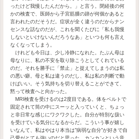
ったけど我慢したんだから。」と言う。閉経後の何
かの検査で、医師から子宮筋腫の跡が何個かあると
言われたのだそうだ。症状が全く違うのだからナン
センスな話なのだが、これを聞くたびに「私も我慢
しないといけないんだろうなあ」といつも何も言え
なくなってしまう。
けれども今日は、少し冷静になれた。たぶん母は
母なりに、私の不安を取り除こうとしてくれている
のだ。それを勝手に「禁止」と捉えてしまうのは私
の悪い癖。母と私は違うのだし、私は私の判断で動
けばいい。そう気持ちを切り替えることができて、
黙って検査へと向かった。
MRI検査を受けるのは2度目である。体をベルトで
固定されて筒の中にスーッと入っていくと、ちょっ
と非日常な感じにワクワクした。自分が特別な扱い
を受けている気分になるからだ。こういう事が嬉し
いなんて、私はやはり本当は”病弱な自分”が好きで自
己愛がとても強いのだと思った。カンカンという音