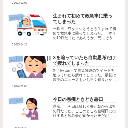
いて、その子の名前が”どんぐり”だっ
2023.02.02
た事がこのタイトルにした理由の１
つ。そしてもう１つの由来は、ことわ
ざ「どんぐりの背比べ」の意味でも
生まれて初めて救急車に乗っ
エッセイ
あ...
てしまった
一昨日、ワタクシとうとう生まれて初
めて救急車に乗ってしまった。 昨年
の10月だったであろうか。死にそうに
なったが救急車を呼ばずに頑張り抜
2025.04.25
き、その話を後日かかりつけ医にした
ら「死にますよ。そういうときは救急
車呼んで下さい。」と言われたことが
Xを追っていたら自動思考だけ
エッセイ
あ...
で疲れてしまった
X（Twitter）で震災関連のツイートを
追っていたら疲れてしまった。最初は
震災のニュースをいち早く知りたかっ
たから追っていたのだが、活動報告や
2024.01.08
共感する考えなどにいいねを押してい
たら、「おすすめ」に疲れるツイート
しか出てこなくなってしまった...
今日の愚痴ときどき悪口
エッセイ
愚痴。 今日は珍しく夫が朝から出社
の日だった。ここのところ金曜日に出
社すると飲み会が多かった夫だが、今
日は家でご飯を食べると言うので夜ご
飯を作って待っていた。 だが、夫は