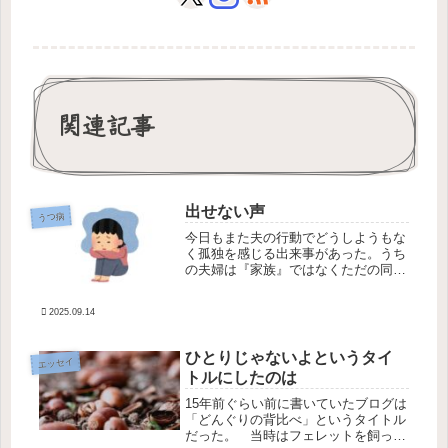
関連記事
出せない声
うつ病
今日もまた夫の行動でどうしようもな
く孤独を感じる出来事があった。うち
の夫婦は『家族』ではなくただの同居
人なのだから仕方がない。勝手に『家
族』としての役割を期待してしまった
2025.09.14
私が完全に悪い。夫に無言でバタンッ
とドアを閉められて一人ぼっちになっ
た...
ひとりじゃないよというタイ
エッセイ
トルにしたのは
15年前ぐらい前に書いていたブログは
「どんぐりの背比べ」というタイトル
だった。 当時はフェレットを飼って