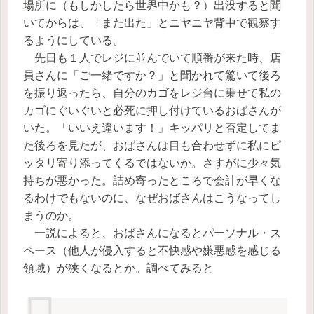
場所に（もしかしたら世界中かも？）出没すると聞
いてからは、「また出た」とニヤニヤ背中で観察す
るようにしている。
先日も１人でレジに並んでいて順番が来た時、店
員さんに「ご一緒ですか？」と聞かれて驚いて後ろ
を振り返ったら、自分のカゴをレジ台に乗せて私の
カゴにぐいぐいと必死に押し付けているおばさんが
いた。「いいえ違います！」キッパリと否定してま
た後ろを見たが、おばさんは目も合わせずに私にピ
ッタリ寄り添ってくるではないか。さすがに少々気
持ちが悪かった。詰め寄ったところで会計が早くな
るわけでもないのに、なぜおばさんはこうなってし
まうのか。
一説によると、おばさんになるとパーソナル・ス
ペース（他人が侵入すると不快感や嫌悪感を感じる
領域）が狭くなるとか。調べてみると