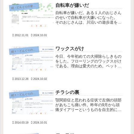
り...
自転車が嫌いだ
続
・どんぐりの背比べ
自転車が嫌いだ。ある１人のおじさん
のせいで自転車が大嫌いになった。
そのおじさんは、川沿いの遊歩道を犬
と散歩している時にやってくる。もの
すごいスピードで自転車に乗ってやっ
2012.11.01
2024.10.01
てきて、「もっとはじっこ歩け！」と
か「じゃまだどけ！」とか怒鳴るの
だ。...
ワックスがけ
続
々・どんぐりの背比べ
今日、今年初めての大掃除らしきもの
をした。フローリングのワックスがけ
である。理由は愛犬のため。ペットが
滑りにくいので足や腰の負担をやわら
げるという「スリップ軽減ワックス」
2013.12.26
2024.10.02
を塗った。自分のためだと掃除などす
る気も起きないが、愛するペットのた
め...
チラシの裏
続
々・どんぐりの背比べ
顎関節症と思われる症状で左側の頭部
があちこち痛い件。昨年の9月から頭
痛ダイアリーというものを自主的につ
けているのだが、書いているだけでは
治らない事にようやく気がついてき
2014.03.19
2024.10.01
た。頭痛ダイアリーの目的の１つには
どんなきっかけで頭痛が起こるかを把
握す...