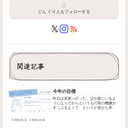
どん ぐりえをフォローする
関連記事
今年の目標
続
々・どんぐりの背比べ
昨日は実家へ行った。父が家にいるよ
うになってからというもの母の機嫌が
すこぶるよくて、というか昔から本当
は母は機嫌がいいのに私が勝手に怖が
っていただけなのかもしれないと思う
2014.01.11
2024.10.02
ほどだが、なんだかとても平和な時間
を送ってきた。ようやくいい距離の取