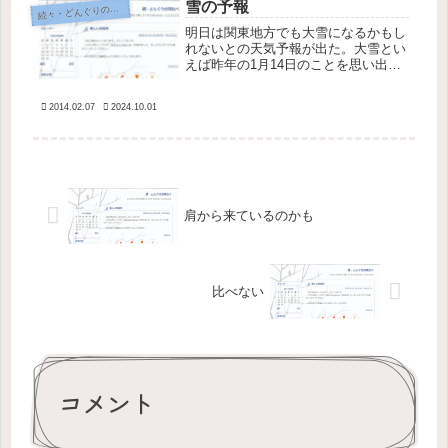
雪の予報
続
々・どんぐりの背比べ
明日は関東地方でも大雪になるかもし
れないとの天気予報が出た。大雪とい
えば昨年の1月14日のことを思い出
す。前のブログで散々文句を書いた覚
えがあるが、またしてもノーマルタイ
2014.02.07
2024.10.01
ヤの車がふらふら出てきて交通麻痺が
起こるのではないかと心配だ。今年も
我...
肩から来ているのかも
比べない
コメント