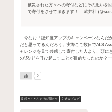
被災された方々への寄付などにその思いを
で寄付をさせて頂きます！― 武井壮 (@sosota
今なお「認知度アップのキャンペーンなんだか
だと思ってるんだろう。実際ここ数日でALS Ass
ャレンジを見て共感して寄付した人より、頭に
の”怒り”を呼び起こすことが目的だったのか？
0
続々・どんぐりの背比べ
過去ブログ