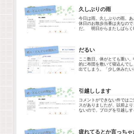
久しぶりの雨
続・どんぐりの背比べ
今日は雨。久しぶりの雨。あ
休日のお散歩当番は夫なので
だ。 明日からまたしばらく
だるい
続々・どんぐりの背比べ
ここ数日、体がとても重い。
的に布団を敷いて寝込んでし
出てしまう。「少し休みたい
引越しします
続・どんぐりの背比べ
コメントができない件ではご
スがありましたが、以前より
ないので、ブログを引越しす
疲れてるとか言っちゃ
続・どんぐりの背比べ