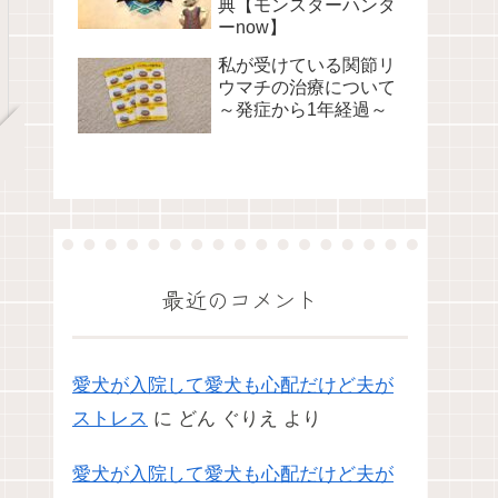
典【モンスターハンタ
ーnow】
私が受けている関節リ
ウマチの治療について
～発症から1年経過～
最近のコメント
愛犬が入院して愛犬も心配だけど夫が
ストレス
に
どん ぐりえ
より
愛犬が入院して愛犬も心配だけど夫が