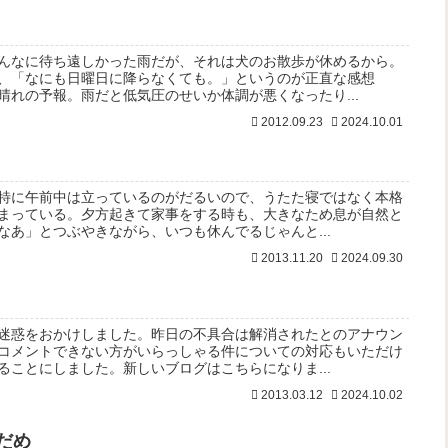
んなに待ち遠しかった雨だが、それは犬のお散歩が休めるから。
、「なにも日曜日に降らなくても。」というのが正直な感想
晴れの予報。雨だと低気圧のせいか体調が悪くなったり...
2012.09.23
2024.10.01
特に午前中は立っているのがだるいので、うたた寝ではなく本格
まっている。夕方起きて家事をする時も、大きなため息が自然と
なあ」とつぶやきながら、いつも休んでるじゃんと...
2013.11.20
2024.09.30
迷惑をおかけしました。昨日の不具合は解消されたとのアナウン
コメントできない方がいらっしゃる件についての対応もいただけ
ることにしました。新しいブログはこちらになりま...
2013.03.12
2024.10.02
だめ