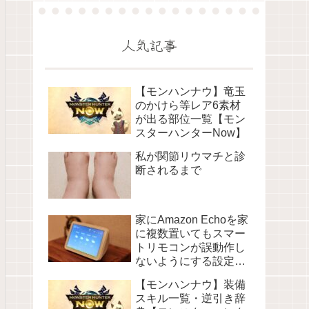
人気記事
【モンハンナウ】竜玉
のかけら等レア6素材
が出る部位一覧【モン
スターハンターNow】
私が関節リウマチと診
断されるまで
家にAmazon Echoを家
に複数置いてもスマー
トリモコンが誤動作し
ないようにする設定に
ついて
【モンハンナウ】装備
スキル一覧・逆引き辞