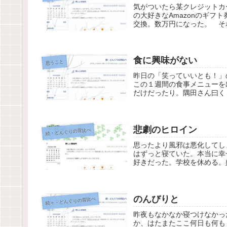
気がついたら某クレジットカ
の大好きなAmazonのギ
交換。数万円になった。 それ
食に興味がない
思うこと
昨日の「笑っていいとも！」
この１週間の食事メニューを
だけだったり。隅田さん曰く
悲劇のヒロイン
続・どんぐりの背比べ
思ったより風邪は悪化してし
はずっと寝ていた。本当に幸
好きだった。学校を休める。
のんびりと
続々・どんぐりの背比べ
昨夜もなかなか寝つけなかっ
か、はたまたここ何日も何も