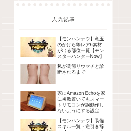
人気記事
【モンハンナウ】竜玉
のかけら等レア6素材
が出る部位一覧【モン
スターハンターNow】
私が関節リウマチと診
断されるまで
家にAmazon Echoを家
に複数置いてもスマー
トリモコンが誤動作し
ないようにする設定に
ついて
【モンハンナウ】装備
スキル一覧・逆引き辞