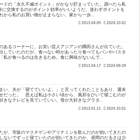
ードの「永久不滅ポイント」がかなり貯まっていた。調べたら私
フト券に交換するのがポイント効率がいいようだ。迷わずポイントを
から私のお買い物が止まらない。家から一歩...
2013.04.05
2024.10.02
のあるコーナーに、お笑い芸人アジアンの隅田さんが出ていた。
出していたのだが、食べない時があったり食べてもパンやパスタ
「私が食べるのは生きるため。食に興味がないんで...
2013.04.17
2024.09.29
まい、夫が「寝てていいよ。」と言ってくれたこともあり、週末
せだった。 思えば私は小さい頃から、風邪をひいて寝こむのが
好きなテレビを見ていていい。母が大好きなグラタ...
2013.01.21
2024.10.01
たが、市販のマスチゲンやアリナミンを飲んだのが効いてきたの
しないでずっと寝ていたのが効いてきたのか、昼間のだるさは少