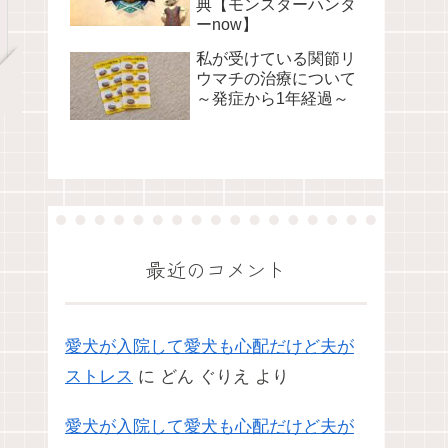
典【モンスターハンタ
ーnow】
私が受けている関節リ
ウマチの治療について
～発症から1年経過～
最近のコメント
愛犬が入院して愛犬も心配だけど夫が
ストレス
に
どん ぐりえ
より
愛犬が入院して愛犬も心配だけど夫が