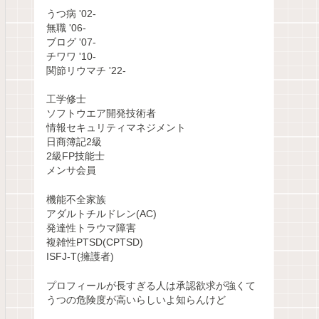
うつ病 '02-
無職 '06-
ブログ '07-
チワワ '10-
関節リウマチ '22-
工学修士
ソフトウエア開発技術者
情報セキュリティマネジメント
日商簿記2級
2級FP技能士
メンサ会員
機能不全家族
アダルトチルドレン(AC)
発達性トラウマ障害
複雑性PTSD(CPTSD)
ISFJ-T(擁護者)
プロフィールが長すぎる人は承認欲求が強くて
うつの危険度が高いらしいよ知らんけど