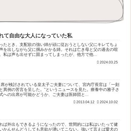
れて自由な大人になっていた私
ったとき、支配欲の強い姉が頑に従おうとしない父にキレてちょ
声を出しながら父に掴みかかる姉。それは亡き母と父の過去の喧
。私は声も出せずに固まってしまったが、他方で他...
2024.03.25
出席が検討されている皇太子ご夫妻について、宮内庁長官は「一刻
と異例の苦言を呈した。”というニュースを見た。療養中の雅子さ
への出席が可能かどうか、ご夫妻は医師団と...
2013.04.12
2024.10.02
れば外出もできるようになったので、世間的には私はいたって健
いかんせんどうしても意欲が湧いてこない。強いて言えば愛犬の