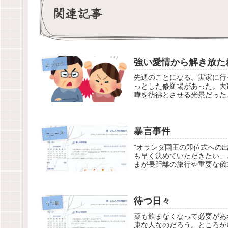
関連記事
強い愛情から解き放た
エッセイ
先週のことになる。実家に行
っとした修羅場があった。大
嘩を彷彿とさせる光景だった
暴言事件
ニュース
”オランダ国王の即位式への
も早く決めていただきたい」
まが長距離の旅行や重要な儀式
待つ日々
うつ病
薬も飲まなくなって必要があ
康な人なのだろう。ところが