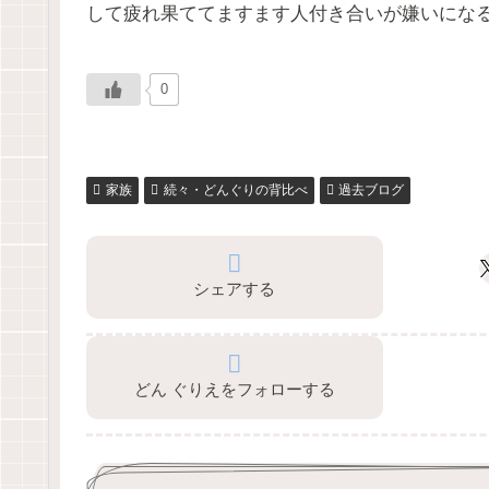
して疲れ果ててますます人付き合いが嫌いにな
0
家族
続々・どんぐりの背比べ
過去ブログ
シェアする
どん ぐりえをフォローする