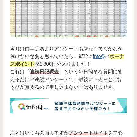
今月は前半はあまりアンケートも来なくてなかなか
稼げないなあと思っていたら、9/22に
infoQ
の
ボーナ
スポイント
が1,800円分入りました！
これは「
連続日記調査
」という毎日簡単な質問に答
えるだけの連続アンケートで、最後にドカッとごほ
うびが貰えるので申し込まない手はありません。
あとはいつもの面々ですが
アンケートサイト
を中心