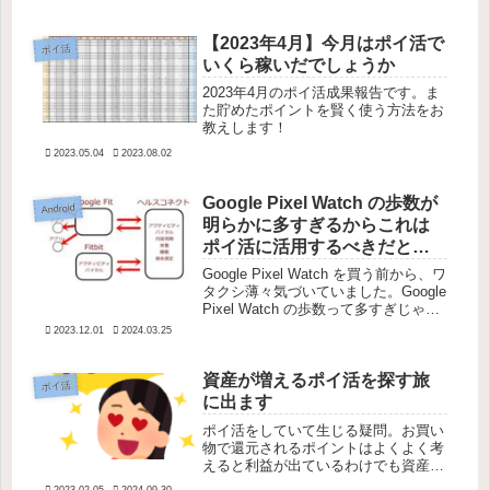
【2023年4月】今月はポイ活で
ポイ活
いくら稼いだでしょうか
2023年4月のポイ活成果報告です。ま
た貯めたポイントを賢く使う方法をお
教えします！
2023.05.04
2023.08.02
Google Pixel Watch の歩数が
Android
明らかに多すぎるからこれは
ポイ活に活用するべきだと思
う
Google Pixel Watch を買う前から、ワ
タクシ薄々気づいていました。Google
Pixel Watch の歩数って多すぎじゃ
ね！？そして私もGoogle Pixel Watch
2023.12.01
2024.03.25
を購入してつけたまま生活した結果、
たいして歩か...
資産が増えるポイ活を探す旅
ポイ活
に出ます
ポイ活をしていて生じる疑問。お買い
物で還元されるポイントはよくよく考
えると利益が出ているわけでも資産が
増えているわけでもないのです。出費