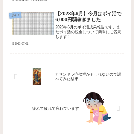
2023.02.05
2024.09.30
をせずにポイントを貯めたい！０から
ポイントを生み出したい！そのために
は、時間をお金に変えるのが一番手っ
【2023年6月】今月はポイ活で
ポイ活
取り早いことに気づいたのです。
6,000円弱稼ぎました
2023年6月のポイ活成果報告です。ま
たポイ活の税金について簡単にご説明
します！
2023.07.01
カサンドラ症候群かもしれないので調
べてみた結果
疲れて疲れて疲れています