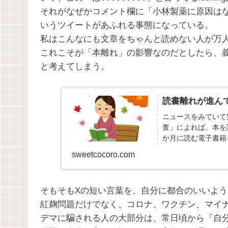
それがなぜかコメント欄に「小林製薬に原因は
いうツイートがあふれる事態になっている。
私はこんなにも文章をちゃんと読めない人が万
これこそが「本離れ」の影響なのだとしたら、
と考えてしまう。
読書離れが進ん
ニュースをみていて
査」によれば、本を
か月に読む電子書籍
た人の割合は62.6％
sweetcocoro.com
そもそもXの短い言葉を、自分に都合のいいよ
紅麹問題だけでなく、コロナ、ワクチン、マイナン
デマに騙される人の大部分は、常日頃から『自