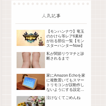
人気記事
【モンハンナウ】竜玉
のかけら等レア6素材
が出る部位一覧【モン
スターハンターNow】
私が関節リウマチと診
断されるまで
家にAmazon Echoを家
に複数置いてもスマー
トリモコンが誤動作し
ないようにする設定に
ついて
泣けなくてごめんね