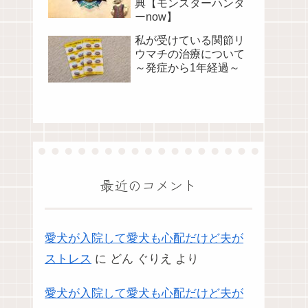
典【モンスターハンタ
ーnow】
私が受けている関節リ
ウマチの治療について
～発症から1年経過～
最近のコメント
愛犬が入院して愛犬も心配だけど夫が
ストレス
に
どん ぐりえ
より
愛犬が入院して愛犬も心配だけど夫が