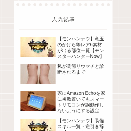
人気記事
【モンハンナウ】竜玉
のかけら等レア6素材
が出る部位一覧【モン
スターハンターNow】
私が関節リウマチと診
断されるまで
家にAmazon Echoを家
に複数置いてもスマー
トリモコンが誤動作し
ないようにする設定に
ついて
【モンハンナウ】装備
スキル一覧・逆引き辞