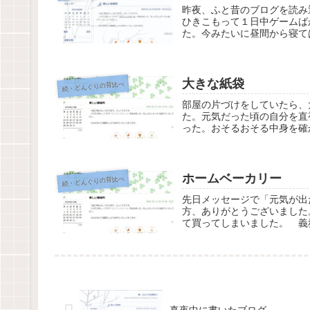
昨夜、ふと昔のブログを読み
ひきこもって１日中ゲームば
た。今みたいに昼間から寝て
大きな紙袋
続・どんぐりの背比べ
部屋の片づけをしていたら、
た。元気だった頃の自分を直
った。おそるおそる中身を確
ホームベーカリー
続・どんぐりの背比べ
先日メッセージで「元気が出
方、ありがとうございました
て買ってしまいました。 義