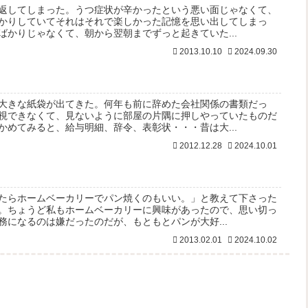
返してしまった。うつ症状が辛かったという悪い面じゃなくて、
かりしていてそれはそれで楽しかった記憶を思い出してしまっ
ばかりじゃなくて、朝から翌朝までずっと起きていた...
2013.10.10
2024.09.30
大きな紙袋が出てきた。何年も前に辞めた会社関係の書類だっ
視できなくて、見ないように部屋の片隅に押しやっていたものだ
かめてみると、給与明細、辞令、表彰状・・・昔は大...
2012.12.28
2024.10.01
たらホームベーカリーでパン焼くのもいい。」と教えて下さった
。ちょうど私もホームベーカリーに興味があったので、思い切っ
務になるのは嫌だったのだが、もともとパンが大好...
2013.02.01
2024.10.02