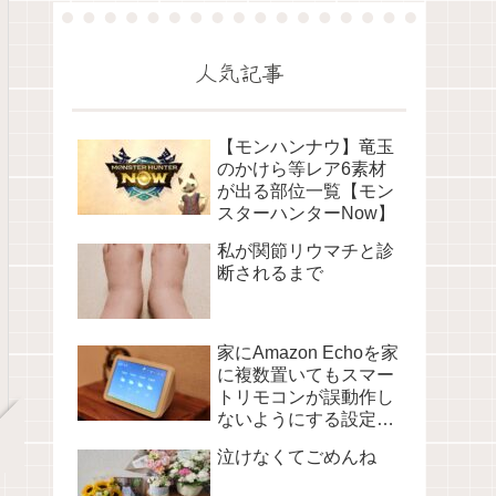
人気記事
【モンハンナウ】竜玉
のかけら等レア6素材
が出る部位一覧【モン
スターハンターNow】
私が関節リウマチと診
断されるまで
家にAmazon Echoを家
に複数置いてもスマー
トリモコンが誤動作し
ないようにする設定に
ついて
泣けなくてごめんね