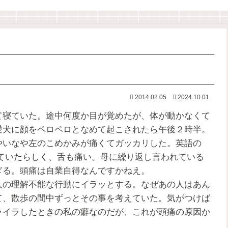
2014.02.05
2024.10.01
寝ていた。途中何度か目が覚めたが、体が動かなくて
愛犬に顔をペロペロとなめて起こされたら午後２時半。
やいなや左のこめかみが痛くてガッカリした。英語の
ていたらしく、舌も痛い。母に繰り返し言われている
ぎる。頭痛は自業自得なんですかねえ。
の理解不能な行動にイラッとする。なぜあの人はあん
て、散歩の間中ずっとその事を考えていた。気がつけば
ライラしたときの私の癖なのだが、これが頭痛の原因か