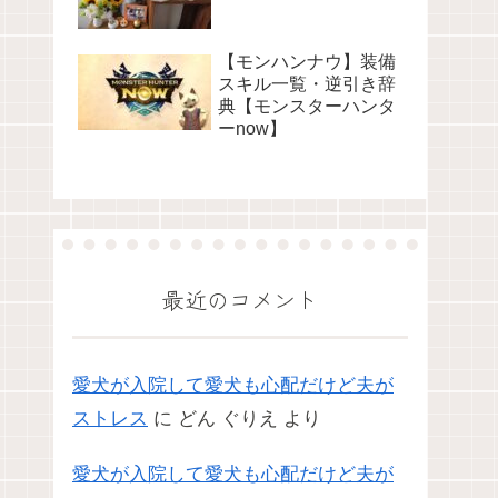
【モンハンナウ】装備
スキル一覧・逆引き辞
典【モンスターハンタ
ーnow】
最近のコメント
愛犬が入院して愛犬も心配だけど夫が
ストレス
に
どん ぐりえ
より
愛犬が入院して愛犬も心配だけど夫が