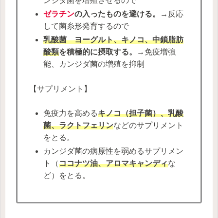
ンジダ菌を増殖させるので
ゼラチン
の入ったものを避ける。
→反応
して菌糸形発育するので
乳酸菌 ヨーグルト、キノコ、中鎖脂肪
酸類
を積極的に摂取する。
→免疫増強
能、カンジダ菌の増殖を抑制
【サプリメント】
免疫力を高める
キノコ（担子菌）、乳酸
菌、ラクトフェリン
などのサプリメント
をとる。
カンジダ菌の病原性を弱めるサプリメン
ト（
ココナツ油、アロマキャンディ
な
ど）をとる。