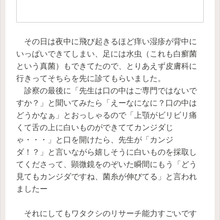
その日は夜中に飛び起きるほど痒い湿疹が背中に
いっぱいできてしまい、足には水虫（これも白癬菌
という真菌）もできてたので、とりあえず皮膚科に
行きってそちらを先に診てもらいました。
診察の最後に「先生は口の中はご専門ではないで
すか？」と聞いてみたら「えーなになに？口の中は
どうかなぁ」とおっしゃるので「上顎がビリビリ痛
くて舌の上に白いものができててカンジダじ
ゃ・・・」と口を開けたら、先生が「カンジ
ダ！？」と言いながら嬉しそうに白いものを採取し
てくださって、顕微鏡をのぞいた瞬間にもう「どう
見てもカンジダですね、菌糸が伸びてる」と言われ
ましたー
それにしてもワタクシのリサーチ能力すごいです