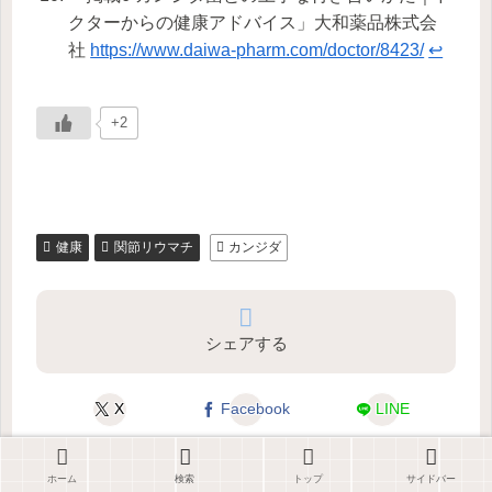
クターからの健康アドバイス」大和薬品株式会
社
https://www.daiwa-pharm.com/doctor/8423/
↩︎
+2
健康
関節リウマチ
カンジダ
シェアする
X
Facebook
LINE
ホーム
検索
トップ
サイドバー