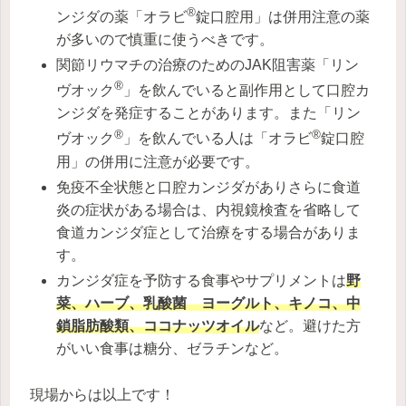
®
ンジダの薬「オラビ
錠口腔用」は併用注意の薬
が多いので慎重に使うべきです。
関節リウマチの治療のためのJAK阻害薬「リン
®
ヴオック
」を飲んでいると副作用として口腔カ
ンジダを発症することがあります。また「リン
®
®
ヴオック
」を飲んでいる人は「オラビ
錠口腔
用」の併用に注意が必要です。
免疫不全状態と口腔カンジダがありさらに食道
炎の症状がある場合は、内視鏡検査を省略して
食道カンジダ症として治療をする場合がありま
す。
カンジダ症を予防する食事やサプリメントは
野
菜、ハーブ、乳酸菌 ヨーグルト、キノコ、中
鎖脂肪酸類、ココナッツオイル
など。避けた方
がいい食事は糖分、ゼラチンなど。
現場からは以上です！