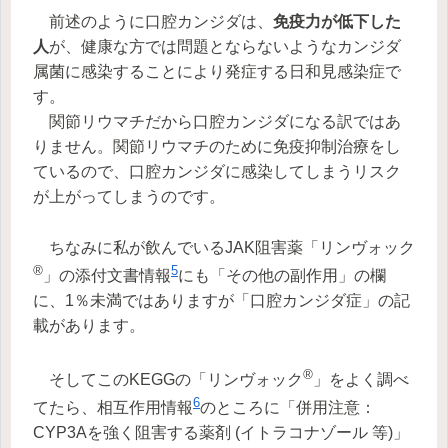
前述のように口腔カンジダは、
免疫力が低下した
人
が、健康な方では問題とならないようなカンジダ
属菌に感染することにより発症する日和見感染症で
す。
関節リウマチだから口腔カンジダになる訳ではあ
りません。関節リウマチのために免疫抑制治療をし
ているので、口腔カンジダに感染してしまうリスク
が上がってしまうのです。
ちなみに私が飲んでいるJAK阻害薬「リンヴォック
®
5
」の添付文書情報
にも「その他の副作用」の欄
に、1％未満ではありますが「口腔カンジダ症」の記
載があります。
®
そしてこのKEGGの「リンヴォック
」をよく調べ
6
てたら、相互作用情報
のところに「併用注意：
CYP3Aを強く阻害する薬剤 (イトラコナゾール 等)」