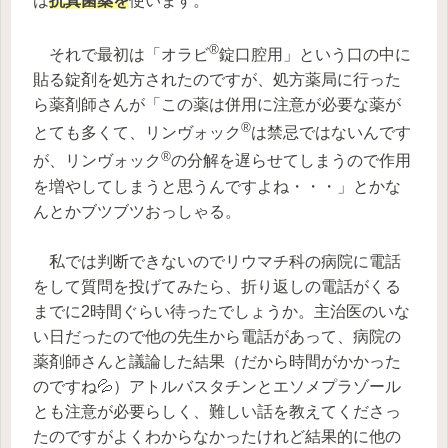
は
抗真菌薬を
使います。
®
それで最初は「オラビ
錠口腔用」という口の中に
貼る錠剤を処方されたのですが、処方薬局に行った
ら薬剤師さんが「この薬は併用に注意が必要な薬が
®
とても多くて、リンヴォック
は禁忌ではないんです
®
が、リンヴォック
の分解を遅らせてしまうので作用
を増やしてしまうと思うんですよね・・・」とかな
んとかブツブツおっしゃる。
私では判断できないのでリウマチ科の病院に電話
をして質問を投げてみたら、折り返しの電話がくる
までに2時間ぐらい待ったでしょうか。主治医のいな
い日だったので他の先生から電話があって、病院の
薬剤師さんと議論した結果（だから時間がかかった
のですね💦）アトルバスタチンとエソメプラゾール
とも注意が必要らしく、難しい話を教えてくださっ
たのですがよくわからなかったけれど結果的に他の