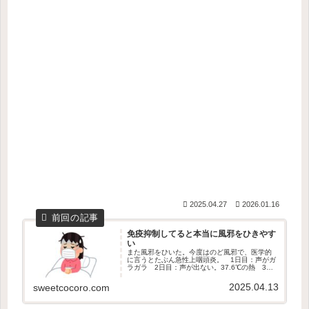
2025.04.27
2026.01.16
免疫抑制してると本当に風邪をひきやす
い
また風邪をひいた。今度はのど風邪で、医学的
に言うとたぶん急性上咽頭炎。 1日目：声がガ
ラガラ 2日目：声が出ない。37.6℃の熱 3日
目：鼻の奥が痛い。ひどい頭痛・肩こり 4日
目：喉が痛い。38.0℃の熱 5日目：熱下がる。
2025.04.13
sweetcocoro.com
鼻水鼻づまり 喉...