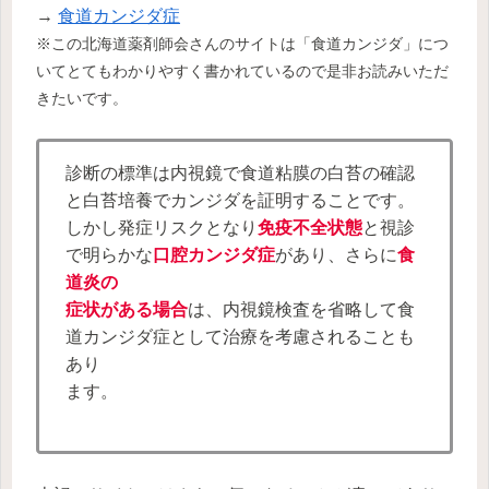
→
食道カンジダ症
※この北海道薬剤師会さんのサイトは「食道カンジダ」につ
いてとてもわかりやすく書かれているので是非お読みいただ
きたいです。
診断の標準は内視鏡で食道粘膜の白苔の確認
と白苔培養でカンジダを証明することです。
しかし発症リスクとなり
免疫不全状態
と視診
で明らかな
口腔カンジダ症
があり、さらに
食
道炎の
症状がある場合
は、内視鏡検査を省略して食
道カンジダ症として治療を考慮されることも
あり
ます。