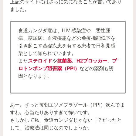
上記のサイトにはさらに気になることが書いてあり
ました。
食道カンジダ症は、HIV 感染症や、悪性腫
瘍、糖尿病、血液疾患などの免疫機能低下を
引き起こす基礎疾患を有する患者で日和見感
染として知られています。
また
ステロイド
や
抗菌薬
、
H2ブロッカー
、
プ
ロトンポンプ阻害薬（PPI）
などの薬剤も誘
因となります。
あー、ずっと毎朝エソメプラゾール（PPI）飲んでま
すわ。心当たりありすぎて怖いです。
もしかして私、食道カンジダじゃない！？だったと
して、治療法は同じなのでしょうか。