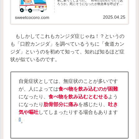
車に乗ってしまった。 昨年の10月だったであ
ろうか。死にそうになったが救急車を呼ばずに
頑張り抜き、その話を後日かかりつけ医にした
ら「死にますよ。そういうときは救急車呼んで
下さい。」と言われたことがあ...
2025.04.25
sweetcocoro.com
もしかしてこれもカンジダ症じゃね！？というの
も「口腔カンジダ」を調べているうちに「食道カン
ジダ」というのを初めて知って、知れば知るほど症
状が似ているのです。
自覚症状としては、無症状のことが多いです
が、人によっては
食べ物を飲み込むのが困難
になったり、
食べ物を飲み込むとむせる
よう
になったり
肋骨部分に痛み
を感じたり、
吐き
気や嘔吐
してしまったりする場合もあります
8
。