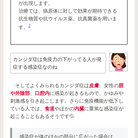
が出現します。
治療では、病原体に対して効果が期待できる
抗生物質や抗ウイルス薬、抗真菌薬を用いま
2
す。
カンジダ症は免疫力の下がってる人が発
症する感染症なのね
そしてよくみられるカンジダ症は
皮膚
、女性の
腟
や外陰部
、
口腔内
に感染が起きるもので、かゆみや
刺激感を引き起こします。さらに免疫機能が低下し
ている人では、
食道
やほかの
内臓
に重篤な感染症が
起こることもあるそうです💦
感染症が体のほかの部分に広がった場合は、