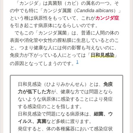
「カンジダ」は真菌類（カビ）の属名の一つ。そ
の中でも特に「カンジダ属菌（
Candida albicans
）」
という種は病原性をもっていて、これが
カンジダ症
を引き起こす病原体になるらしいのです。
でもこの「カンジダ属菌」は、普通に人間の体の
表面や消化管や女性の膣粘膜に生息しているとのこ
と。つまり健康な人には何の影響も与えないのに、
免疫力が下がっている人にとっては「
日和見感染
」
1
の原因となってしまうのです。
日和見感染（ひよりみかんせん）とは、
免疫
力が低下した方
が、健康な方では問題となら
ないような病原体に感染することにより発症
する感染症のことを指します。
日和見感染で問題になる病原体は、
細菌、ウ
イルス、真菌
など多岐に渡ります。
発症すると、体の各種臓器において感染症状