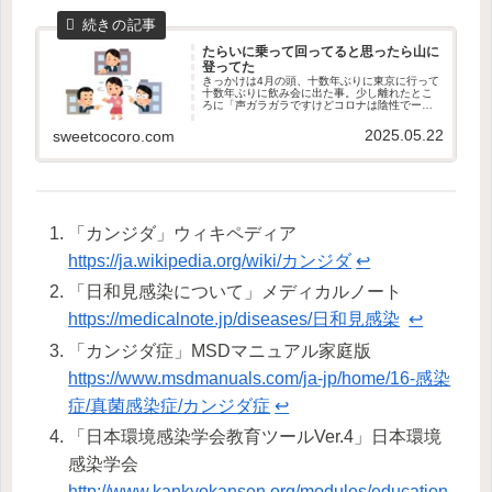
たらいに乗って回ってると思ったら山に
登ってた
きっかけは4月の頭、十数年ぶりに東京に行って
十数年ぶりに飲み会に出た事。少し離れたとこ
ろに「声ガラガラですけどコロナは陰性でー
す」と笑ってる人がいて、どうやら私はその人
の菌をもらったらしい。数日たってから声がガ
2025.05.22
sweetcocoro.com
ラガラになって、38℃超の熱が...
「カンジダ」ウィキペディア
https://ja.wikipedia.org/wiki/カンジダ
↩︎
「日和見感染について」メディカルノート
https://medicalnote.jp/diseases/日和見感染
↩︎
「カンジダ症」MSDマニュアル家庭版
https://www.msdmanuals.com/ja-jp/home/16-感染
症/真菌感染症/カンジダ症
↩︎
「日本環境感染学会教育ツールVer.4」日本環境
感染学会
http://www.kankyokansen.org/modules/education