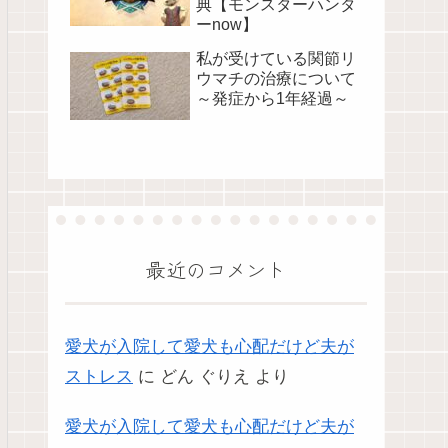
典【モンスターハンタ
ーnow】
私が受けている関節リ
ウマチの治療について
～発症から1年経過～
最近のコメント
愛犬が入院して愛犬も心配だけど夫が
ストレス
に
どん ぐりえ
より
愛犬が入院して愛犬も心配だけど夫が