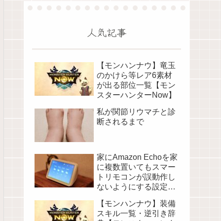
人気記事
【モンハンナウ】竜玉
のかけら等レア6素材
が出る部位一覧【モン
スターハンターNow】
私が関節リウマチと診
断されるまで
家にAmazon Echoを家
に複数置いてもスマー
トリモコンが誤動作し
ないようにする設定に
ついて
【モンハンナウ】装備
スキル一覧・逆引き辞