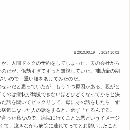
2013.03.19
2024.10.02
か、人間ドックの予約をしてしまった。夫の会社から
たのだが、億劫すぎてずっと無視していた。補助金の期
るさいので、重い腰をあげてみたのだ。
せいだと思っていたが、もう１つ原因がある。親がと
行くのは症状が我慢できないほどひどくなってからと決
った話を聞いてビックリして、母にその話をしたら「ず
は病気になった人の話をすると、必ず「たるんでる。」
で育った私なので、病院に行くことは悪というイメージ
しくて、泣きながら病院に連れてってとお願いしたこと