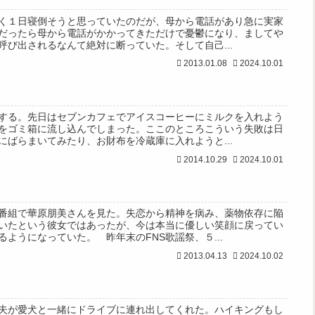
く１日寝倒そうと思っていたのだが、母から電話があり急に実家
だったら母から電話がかかってきただけで憂鬱になり、ましてや
呼び出されるなんて絶対に断っていた。そして自己...
2013.01.08
2024.10.01
する。先日はセブンカフェでアイスコーヒーにミルクを入れよう
をゴミ箱に流し込んでしまった。ここのところこういう失敗は日
にばらまいてみたり、お財布を冷蔵庫に入れようと...
2014.10.29
2024.10.01
番組で華原朋美さんを見た。失恋から精神を病み、薬物依存に陥
いたという彼女ではあったが、今は本当に優しい笑顔に戻ってい
ようになっていた。 昨年末のFNS歌謡祭、５...
2013.04.13
2024.10.02
夫が愛犬と一緒にドライブに連れ出してくれた。ハイキングもし