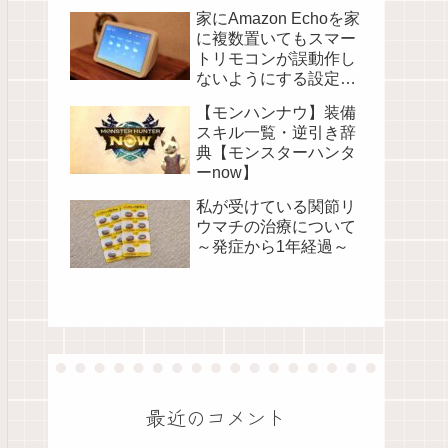
家にAmazon Echoを家
に複数置いてもスマー
トリモコンが誤動作し
ないようにする設定に
ついて
【モンハンナウ】装備
スキル一覧・逆引き辞
典【モンスターハンタ
ーnow】
私が受けている関節リ
ウマチの治療について
～発症から1年経過～
最近のコメント