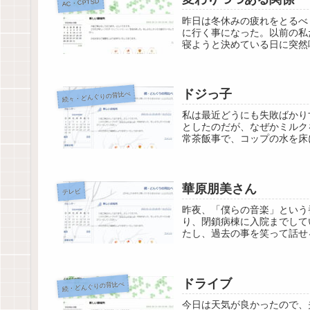
AC・CPTSD
昨日は冬休みの疲れをとるべ
に行く事になった。以前の私
寝ようと決めている日に突然
ドジっ子
続々・どんぐりの背比べ
私は最近どうにも失敗ばかり
としたのだが、なぜかミルク
常茶飯事で、コップの水を床
華原朋美さん
テレビ
昨夜、「僕らの音楽」という
り、閉鎖病棟に入院までして
たし、過去の事を笑って話せる
ドライブ
続・どんぐりの背比べ
今日は天気が良かったので、