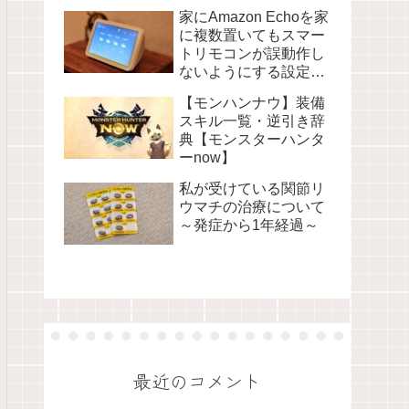
家にAmazon Echoを家
に複数置いてもスマー
トリモコンが誤動作し
ないようにする設定に
ついて
【モンハンナウ】装備
スキル一覧・逆引き辞
典【モンスターハンタ
ーnow】
私が受けている関節リ
ウマチの治療について
～発症から1年経過～
最近のコメント