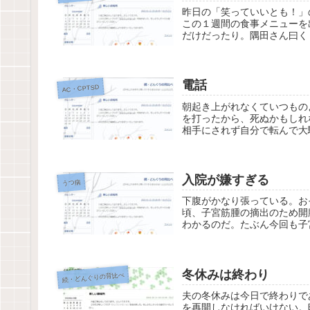
昨日の「笑っていいとも！」
この１週間の食事メニューを
だけだったり。隅田さん曰く
電話
AC・CPTSD
朝起き上がれなくていつもの
を打ったから、死ぬかもしれ
相手にされず自分で転んで大
入院が嫌すぎる
うつ病
下腹がかなり張っている。お
頃、子宮筋腫の摘出のため開
わかるのだ。たぶん今回も子
冬休みは終わり
続・どんぐりの背比べ
夫の冬休みは今日で終わりで
を再開しなければいけない。