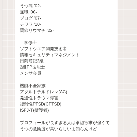
うつ病 '02-
無職 '06-
ブログ '07-
チワワ '10-
関節リウマチ '22-
工学修士
ソフトウエア開発技術者
情報セキュリティマネジメント
日商簿記2級
2級FP技能士
メンサ会員
機能不全家族
アダルトチルドレン(AC)
発達性トラウマ障害
複雑性PTSD(CPTSD)
ISFJ-T(擁護者)
プロフィールが長すぎる人は承認欲求が強くて
うつの危険度が高いらしいよ知らんけど