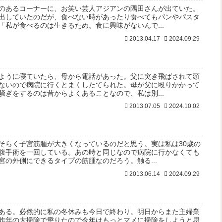
のあるコーナーに、お笑い芸人アジアンの隅田さんが出ていた。
出していたのだが、食べない時があったり食べてもパンやパスタ
「私が食べるのは生きるため。食に興味がないんで...
2013.04.17
2024.09.29
ように寝ていたら、母から電話があった。父に突き飛ばされて頭
ないので病院に行くとまくしたてられた。母が父に殴りかかって
騒ぎをするのは昔からよくあることなので、私は別...
2013.07.05
2024.10.02
そらく子宮筋腫が大きくなっているのだと思う。実は私は30歳の
腹手術を一回している。あの時と同じなので病院に行かなくても
宮の外側にできるタイプの筋腫なのだろう。触る...
2013.06.14
2024.09.29
ある。必然的に私の冬休みも今日で終わり。明日からまた主婦業
昨年の大掃除で懲りたので今年はもっとマメに掃除をしようと思