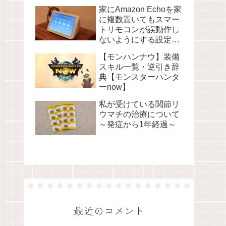
家にAmazon Echoを家
に複数置いてもスマー
トリモコンが誤動作し
ないようにする設定に
ついて
【モンハンナウ】装備
スキル一覧・逆引き辞
典【モンスターハンタ
ーnow】
私が受けている関節リ
ウマチの治療について
～発症から1年経過～
最近のコメント