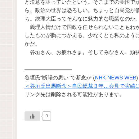
と決意を語っていたという。そこまでの覚悟で
ら、政治の世界は恐ろしい。ちょっと自民党が
ち。総理大臣ってそんなに魅力的な職業なのか
義理人情だけで国政を任せられないこともわか
したものが胸につかえる。少なくとも私のよう
かだ。
谷垣さん、お疲れさま。そしてみなさん、頑張
―――――――――
谷垣氏“断腸の思い”で断念か (
NHK NEWS WEB
)
＜谷垣氏出馬断念＞自民総裁３年…会見で実績
リンク先は削除される可能性があります。
0