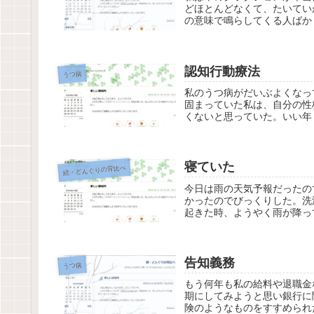
どほとんどなくて、たいてい
の意味で鳴らしてくる人ばか
認知行動療法
うつ病
私のうつ病がだいぶよくなっ
固まっていた私は、自分の性
くないと思っていた。いい年し
寝ていた
続・どんぐりの背比べ
今日は雨の天気予報だったの
かったのでびっくりした。洗
起きた時、ようやく雨が降っ
告知義務
うつ病
もう何年も私の給料や退職金
期にしてみようと思い銀行に
険のようなものをすすめられ