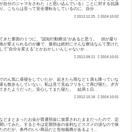
が自分のジャマをされた（と思い込んでいる）ことに対する抗議
り。こちらは至って安全運転をしているのに、自分...
2013.12.25
2024.10.02
てきた要因の１つに、”認知行動療法”があると思う。 頭が凝り
格が変えられるのが嫌で、最初は絶対にそんな療法なんて受けた
て”自分を変える”とかおかしいんじゃないか...
2012.09.21
2024.10.01
でのん気に昼寝をしていたが、起きたら雨など１滴も降っていな
濯も散歩もしていない。私は見て見ぬフリをして再び寝た。夕方
てきたようだった。安心してまた寝た。 結局１日...
2012.10.18
2024.10.01
などまとまったお金が普通預金に放置されたままだったので、定
聞いてみた。すると今は定期預金の金利などスズメの涙なので保
たのだが、条件のいい商品だと告知義務があるよう...