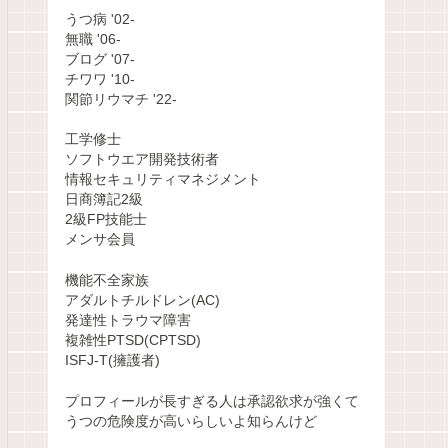
うつ病 '02-
無職 '06-
ブログ '07-
チワワ '10-
関節リウマチ '22-
工学修士
ソフトウエア開発技術者
情報セキュリティマネジメント
日商簿記2級
2級FP技能士
メンサ会員
機能不全家族
アダルトチルドレン(AC)
発達性トラウマ障害
複雑性PTSD(CPTSD)
ISFJ-T(擁護者)
プロフィールが長すぎる人は承認欲求が強くて
うつの危険度が高いらしいよ知らんけど