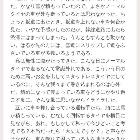
た。かなり雪が積もっていたので、まさかノーマル
タイヤの車が外を走っているとは思わなかった。ち
ょっと坂道に出たとき、坂道を上れない車を何台か
見た。いやな予感がしたのだが、幹線道路に出たら
渋滞にはまってしまった。うんともすんとも動かな
い。はるか先の方には、雪道にスリップして道をふ
さいでいる車が多数いるようである。
私は無性に腹がたってきた。こんな日にノーマル
タイヤで走るなんて常識外れである。こういう日の
ために高いお金を出してスタッドレスタイヤにして
いるのに、そんな我々まで巻き込まれるのは心外
だ。斜めになって停まっている車をどうにかやり過
ごす度に、そんな風に思いながらイライラした。
互いに車を押し合っている運転手たち。頭には雪
が積もっている。むなしく回転するタイヤを横目に
見ながら、あれ、もしかして私って今ひどいこと考
えてる？本当だったら「大丈夫ですか？」と声をか
けながら、車を降りて困っている人を助けるべきな