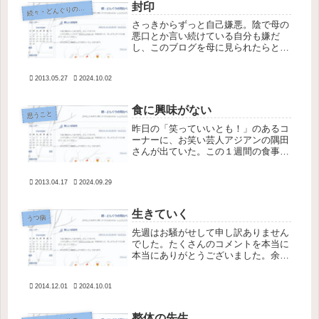
封印
続
々・どんぐりの背比べ
さっきからずっと自己嫌悪。陰で母の
悪口とか言い続けている自分も嫌だ
し、このブログを母に見られたらとい
う恐怖で記事を消したい衝動にかられ
た。 ブログの内容とは裏腹に、母の
2013.05.27
2024.10.02
悪口を書けば書くほど実際の私は、罪
悪感からか母に優しく接しているとい
う事...
食に興味がない
思うこと
昨日の「笑っていいとも！」のあるコ
ーナーに、お笑い芸人アジアンの隅田
さんが出ていた。この１週間の食事メ
ニューを出していたのだが、食べない
時があったり食べてもパンやパスタだ
2013.04.17
2024.09.29
けだったり。隅田さん曰く「私が食べ
るのは生きるため。食に興味がないん
で...
生きていく
うつ病
先週はお騒がせして申し訳ありません
でした。たくさんのコメントを本当に
本当にありがとうございました。余っ
ていた安定剤と睡眠薬を使って１週間
ほとんど寝ていたら、だいぶ復活して
2014.12.01
2024.10.01
きました。１週間でどん底から回復す
るのだから、私も強くなったもので
す。...
整体の先生