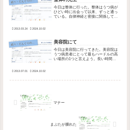
続
々・どんぐりの背比べ
今日は整体に行った。整体はうつ病が
ひどい時に出会って以来、ずっと通っ
ている。自律神経と密接に関係してい
るという頚椎を調節してもらって気分
がよくなってきただけではなく、先生
2013.03.24
2024.10.02
方の人柄にもだいぶ助けられてきた。
たまたまその整体サロンが精神障害の
改...
美容院にて
続
々・どんぐりの背比べ
今日は美容院に行ってきた。美容院は
うつ病患者にとって最もハードルの高
い場所の1つと言えよう。長い時間き
ちんと座っているのも難儀だし、なに
より美容師さんと世間話をしないとい
2013.07.01
2024.10.02
けない雰囲気が苦痛だ。「普段なにを
されてるんですか？」などと聞かれて
も...
マナー
まぶたが腫れた