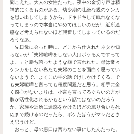
聞こえた。大人の女性だった。夜中の金切り声は精
神的にくるものがある。幼少期の壮絶な親のケンカ
を思い出してしまうから。ドキドキして眠れなくな
ってしまうので本当にやめてほしいのだが、近所迷
惑など考えられないほど興奮してしまっているのだ
ろうなあ。
先日母に会った時に、どこから仕入れたネタか知
らないが「夫婦喧嘩をしない人はボケるんですって
よ。」と勝ち誇ったような顔で言われた。母は常々
ケンカをしない私たち夫婦のことを面白く思ってい
ないようで、よくこの手の話でけしかけてくる。で
も夫婦喧嘩と言っても程度問題だと思う。相手に全
く感心がないよりは、小言を言ってるぐらいの方が
脳が活性化されるかもという話ではないのだろう
か。家族や近所に迷惑をかけるほどの罵り合いを死
ぬまで続けるのだったら、ボケたほうがマシだとさ
え思うけど。
おっと、母の悪口は言わない事にしたんだった。