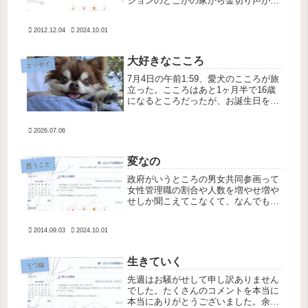
ションのどこかの家から金切り声が聞
こえてくる。私はビクっと身を硬くす
る。夜中の金切り声というと、無意識
2012.12.04
2024.10.01
に両親の壮絶な夫婦喧嘩を思い出して
しまうからだ。そのうち私のところに
も...
大好きなこころ
エッセイ
7月4日の午前1:59、愛犬のこころが旅
立った。こころはあと1ヶ月半で16歳
になるところだったが、お誕生日を迎
える前に神様に「もうそろそろ戻って
きなさい」と呼ばれたようだ。遺影に
2026.07.06
した写真は今年6月13日のもの5月に肺
水腫で入院して「いつ急変...
変なの
思うこと
政府がいうところの男女共同参画って
女性管理職の割合や人数を増やせ増や
せしか聞こえてこなくて、なんでもい
いから女性を重要なポストに登用しろ
って言ってるように聞こえてしまう。
2014.09.03
2024.10.01
たいした能力なくてもいいから女性と
いうだけで出世させましょうみたい
な。...
生きていく
うつ病
先週はお騒がせして申し訳ありません
でした。たくさんのコメントを本当に
本当にありがとうございました。余っ