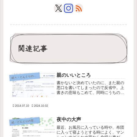
関連記事
親のいいところ
続
々・どんぐりの背比べ
書かないと決めていたのに、また親の
悪口を書いてしまったので反省中。上
書きの意味もこめて、同時にうちの親
のいいところを書いておこうと思
う。 最近見るともなくNHKをつけて
2014.07.10
2024.10.02
いたら、「親の家の片付け」問題を扱
っているのを二度ほど見かけた。朝の
情報...
夜中の大声
続
・どんぐりの背比べ
最近、お風呂に入っている時や、布団
に入って寝ようとする時によく、マン