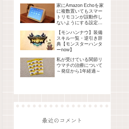
家にAmazon Echoを家
に複数置いてもスマー
トリモコンが誤動作し
ないようにする設定に
ついて
【モンハンナウ】装備
スキル一覧・逆引き辞
典【モンスターハンタ
ーnow】
私が受けている関節リ
ウマチの治療について
～発症から1年経過～
最近のコメント