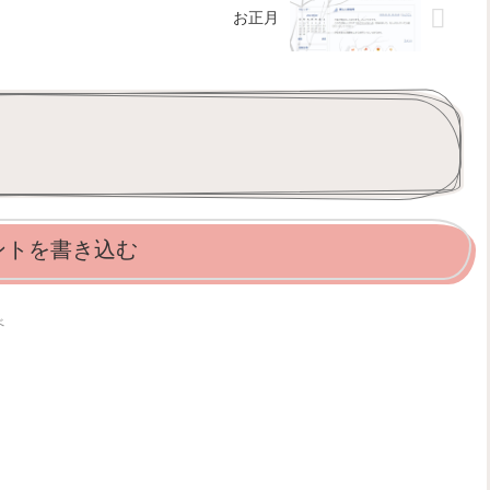
お正月
ントを書き込む
べ