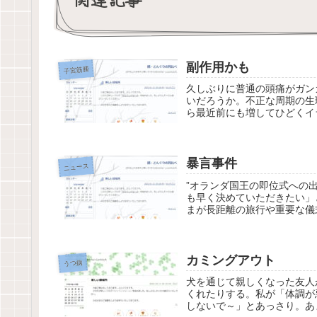
副作用かも
子宮筋腫
久しぶりに普通の頭痛がガン
いだろうか。不正な周期の生
ら最近前にも増してひどくイ
暴言事件
ニュース
”オランダ国王の即位式への
も早く決めていただきたい」
まが長距離の旅行や重要な儀式
カミングアウト
うつ病
犬を通じて親しくなった友人
くれたりする。私が「体調が
しないで～」とあっさり。あ