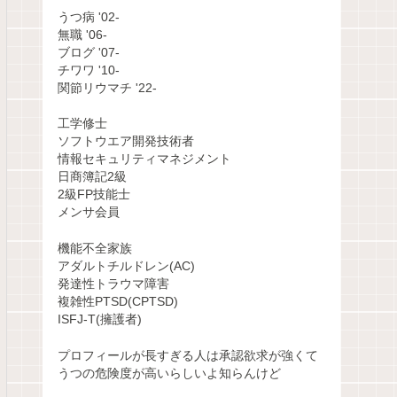
うつ病 '02-
無職 '06-
ブログ '07-
チワワ '10-
関節リウマチ '22-
工学修士
ソフトウエア開発技術者
情報セキュリティマネジメント
日商簿記2級
2級FP技能士
メンサ会員
機能不全家族
アダルトチルドレン(AC)
発達性トラウマ障害
複雑性PTSD(CPTSD)
ISFJ-T(擁護者)
プロフィールが長すぎる人は承認欲求が強くて
うつの危険度が高いらしいよ知らんけど