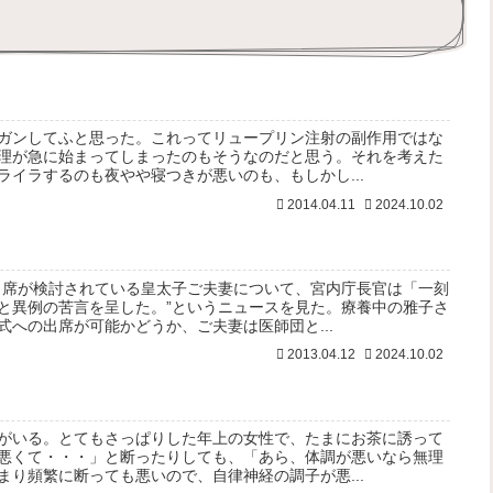
ガンしてふと思った。これってリュープリン注射の副作用ではな
理が急に始まってしまったのもそうなのだと思う。それを考えた
ライラするのも夜やや寝つきが悪いのも、もしかし...
2014.04.11
2024.10.02
出席が検討されている皇太子ご夫妻について、宮内庁長官は「一刻
と異例の苦言を呈した。”というニュースを見た。療養中の雅子さ
への出席が可能かどうか、ご夫妻は医師団と...
2013.04.12
2024.10.02
がいる。とてもさっぱりした年上の女性で、たまにお茶に誘って
悪くて・・・」と断ったりしても、「あら、体調が悪いなら無理
まり頻繁に断っても悪いので、自律神経の調子が悪...