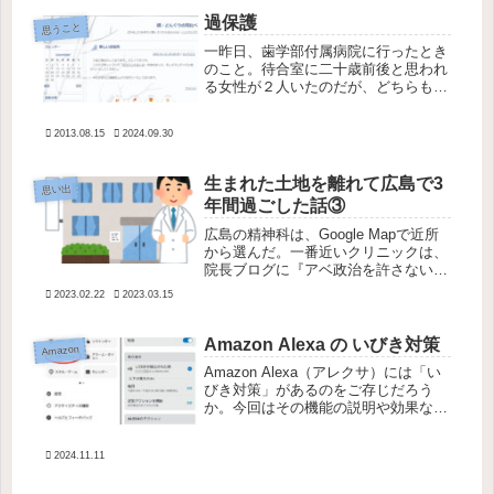
公開するのはやめにした。結果的によ
かったと思う。モヤモヤした気持ちを
過保護
思うこと
言...
一昨日、歯学部付属病院に行ったとき
のこと。待合室に二十歳前後と思われ
る女性が２人いたのだが、どちらも母
親らしき人と一緒だった。私の母も過
保護というか過干渉で私はそれが嫌だ
2013.08.15
2024.09.30
ったものだが、この母娘たちはすごか
った。１組目の母親は、娘が呼ばれる
と...
生まれた土地を離れて広島で3
思い出
年間過ごした話③
広島の精神科は、Google Mapで近所
から選んだ。一番近いクリニックは、
院長ブログに『アベ政治を許さない』
みたいな変な主張が書いてあったから
2023.02.22
2023.03.15
やめて、二番目に近いクリニックにし
た。 横浜のクリニックからもらった
紹介状を渡したが、重ねて看護...
Amazon Alexa の いびき対策
Amazon
Amazon Alexa（アレクサ）には「い
びき対策」があるのをご存じだろう
か。今回はその機能の説明や効果など
についてご紹介していく。いびきをか
く人のための深い睡眠 Amazon
2024.11.11
Echo などを寝室に置いている人＆い
びきをかいてぐっすり眠...