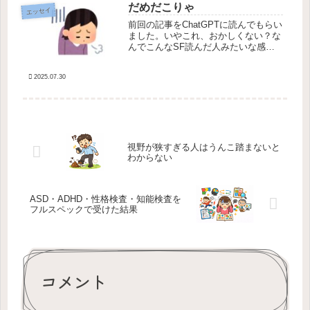
だめだこりゃ
エッセイ
前回の記事をChatGPTに読んでもらい
ました。いやこれ、おかしくない？な
んでこんなSF読んだ人みたいな感想
になってるの？文句を言ったら、
ChatGPTちゃんは読んでない事をあっ
2025.07.30
さり認めました。「教えてね💖」じゃ
ねーよ(笑)だからAIはまだ...
視野が狭すぎる人はうんこ踏まないと
わからない
ASD・ADHD・性格検査・知能検査を
フルスペックで受けた結果
コメント