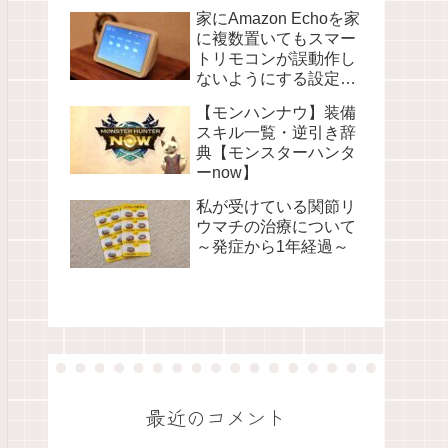
家にAmazon Echoを家
に複数置いてもスマー
トリモコンが誤動作し
ないようにする設定に
ついて
【モンハンナウ】装備
スキル一覧・逆引き辞
典【モンスターハンタ
ーnow】
私が受けている関節リ
ウマチの治療について
～発症から1年経過～
最近のコメント