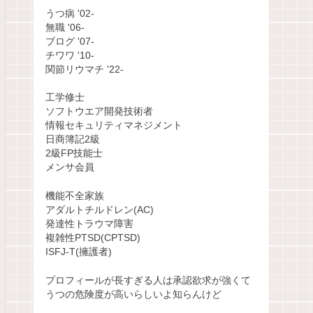
うつ病 '02-
無職 '06-
ブログ '07-
チワワ '10-
関節リウマチ '22-
工学修士
ソフトウエア開発技術者
情報セキュリティマネジメント
日商簿記2級
2級FP技能士
メンサ会員
機能不全家族
アダルトチルドレン(AC)
発達性トラウマ障害
複雑性PTSD(CPTSD)
ISFJ-T(擁護者)
プロフィールが長すぎる人は承認欲求が強くて
うつの危険度が高いらしいよ知らんけど