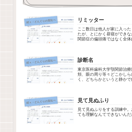
リミッター
続々・どんぐりの背比べ
ここ数日は他人が家に入った
たが、とにかく昼寝ができな
関節症の偏頭痛ではなく全体
診断名
続々・どんぐりの背比べ
東京医科歯科大学顎関節治療
頬、眼の周り等々どこかしら
く、どちらかというと静かで
見て見ぬふり
続々・どんぐりの背比べ
見て見ぬふりをする訓練中。
ても理解なんてできないんだ