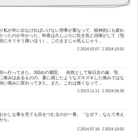
り私が外に出なければいけない用事が重なって、精神的にも疲れ
かったのが辛かった。昨夜は久しぶりに吐き気と頭痛がして（顎
的にキリキリ痛いほう）、このままじゃ死んじゃう...
2014.03.07
2024.10.01
部へ行ってきた。3回めの通院。 依然として毎日左の歯、顎、
に痛みはあるものの、夏に感じたようなズキズキした痛みではな
鈍い痛みに変わってきた。また、これは痛くなって...
2013.11.11
2024.09.30
おかしな事を見ても目をつむるのが一番。「なぜ？」なんて考え
から。
2014.07.18
2024.10.02