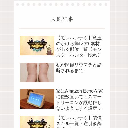
人気記事
【モンハンナウ】竜玉
のかけら等レア6素材
が出る部位一覧【モン
スターハンターNow】
私が関節リウマチと診
断されるまで
家にAmazon Echoを家
に複数置いてもスマー
トリモコンが誤動作し
ないようにする設定に
ついて
【モンハンナウ】装備
スキル一覧・逆引き辞