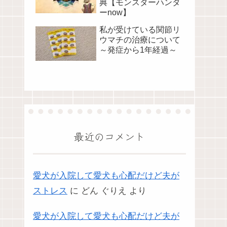
典【モンスターハンタ
ーnow】
私が受けている関節リ
ウマチの治療について
～発症から1年経過～
最近のコメント
愛犬が入院して愛犬も心配だけど夫が
ストレス
に
どん ぐりえ
より
愛犬が入院して愛犬も心配だけど夫が