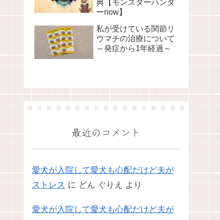
典【モンスターハンタ
ーnow】
私が受けている関節リ
ウマチの治療について
～発症から1年経過～
最近のコメント
愛犬が入院して愛犬も心配だけど夫が
ストレス
に
どん ぐりえ
より
愛犬が入院して愛犬も心配だけど夫が