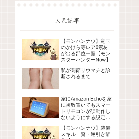
人気記事
【モンハンナウ】竜玉
のかけら等レア6素材
が出る部位一覧【モン
スターハンターNow】
私が関節リウマチと診
断されるまで
家にAmazon Echoを家
に複数置いてもスマー
トリモコンが誤動作し
ないようにする設定に
ついて
【モンハンナウ】装備
スキル一覧・逆引き辞