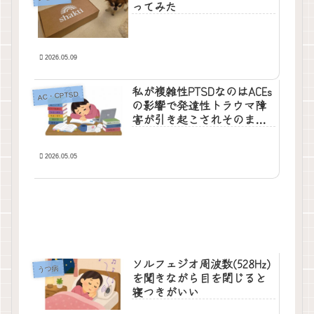
ってみた
2026.05.09
私が複雑性PTSDなのはACEs
AC・CPTSD
の影響で発達性トラウマ障
害が引き起こされそのまま
大人になったから？
2026.05.05
ソルフェジオ周波数(528Hz)
うつ病
を聞きながら目を閉じると
寝つきがいい