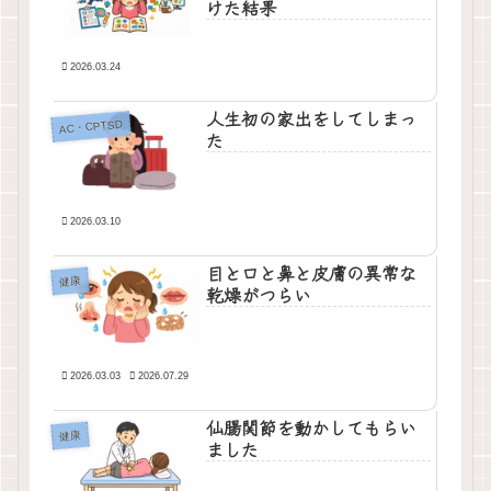
けた結果
2026.03.24
人生初の家出をしてしまっ
AC・CPTSD
た
2026.03.10
目と口と鼻と皮膚の異常な
健康
乾燥がつらい
2026.03.03
2026.07.29
仙腸関節を動かしてもらい
健康
ました